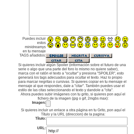
Puedes incluir
estos
minidreamys
en tu mensaje
TAGS añadidos:
Si quieres incluir algún Spoiler (información sobre el futuro de una
serie o algo que una parte del foro lo mismo no quiere saber),
marca con el ratón el texto a "ocultar" y presiona "SPOILER", esto
generará los tags adecuados para ocultar el texto. Haz lo propio
para marcar negritas o cursivas. Si quieres copiar en tu mensaje el
mensaje al que respondes, dale a "citar". También puedes usar el
estilo de las citas seleccionando el texto y dandole a "cita".
Ahora puedes subir imágenes con tu grito, si quieres pon aquí el
fichero de la imagen (jpg o gif, 2mgbs max):
Imagen:
Si quieres incluir un enlace a otra página en tu Grito, pon aquí el
Título y la URL (direccion) de la pagina:
Título:
URL: