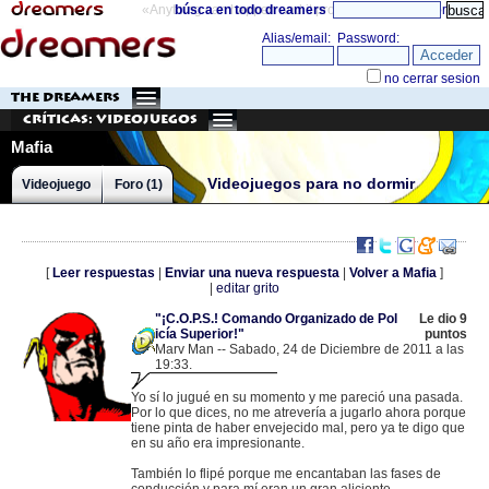
«Anything can happen and it probably will»
búsca en todo dreamers
directorio
THE DREAMERS
Críticas: Videojuegos
Mafia
Videojuegos para no dormir
Videojuego
Foro (1)
[
Leer respuestas
|
Enviar una nueva respuesta
|
Volver a Mafia
]
|
editar grito
"¡C.O.P.S.! Comando Organizado de Pol
Le dio 9
icía Superior!"
puntos
Marv Man -- Sabado, 24 de Diciembre de 2011 a las
19:33.
.
81.44.123.175 |
Yo sí lo jugué en su momento y me pareció una pasada.
Por lo que dices, no me atrevería a jugarlo ahora porque
tiene pinta de haber envejecido mal, pero ya te digo que
en su año era impresionante.
También lo flipé porque me encantaban las fases de