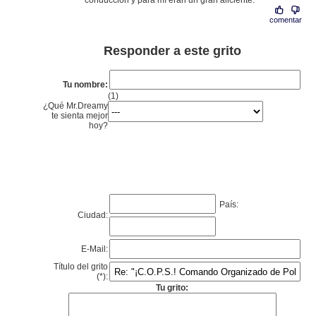
conducción y para mí eran un gran aliciente.
comentar
Responder a este grito
Tu nombre:
(1)
¿Qué Mr.Dreamy
te sienta mejor
hoy?
País:
Ciudad:
E-Mail:
Título del grito
(*):
Tu grito: