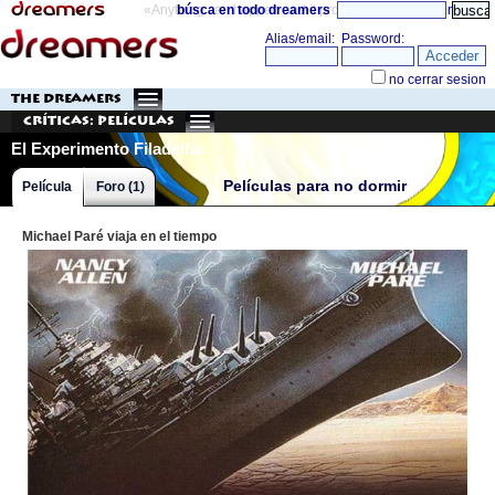
«Anything can happen and it probably will»
búsca en todo dreamers
directorio
THE DREAMERS
Críticas: Películas
El Experimento Filadelfia
Películas para no dormir
Película
Foro (1)
Michael Paré viaja en el tiempo