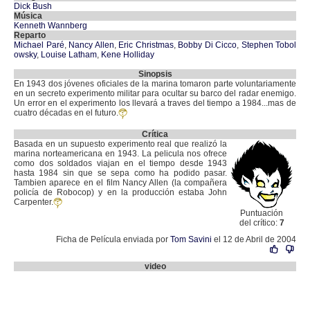
Dick Bush
Música
Kenneth Wannberg
Reparto
Michael Paré
,
Nancy Allen
,
Eric Christmas
,
Bobby Di Cicco
,
Stephen Tobol
owsky
,
Louise Latham
,
Kene Holliday
Sinopsis
En 1943 dos jóvenes oficiales de la marina tomaron parte voluntariamente
en un secreto experimento militar para ocultar su barco del radar enemigo.
Un error en el experimento los llevará a traves del tiempo a 1984...mas de
cuatro décadas en el futuro.
Crítica
Basada en un supuesto experimento real que realizó la
marina norteamericana en 1943. La pelicula nos ofrece
como dos soldados viajan en el tiempo desde 1943
hasta 1984 sin que se sepa como ha podido pasar.
Tambien aparece en el film Nancy Allen (la compañera
policía de Robocop) y en la producción estaba John
Carpenter.
Puntuación
del crítico:
7
Ficha de Película enviada por
Tom Savini
el 12 de Abril de 2004
video