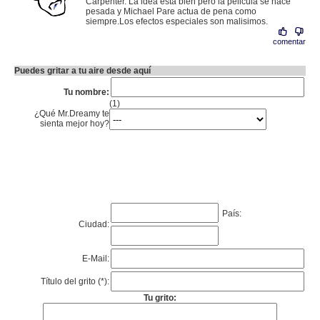
Carpenter. La idea esta bien pero la pelicula se hace
pesada y Michael Pare actua de pena como
siempre.Los efectos especiales son malisimos.
comentar
Puedes gritar a tu aire desde aquí
Tu nombre:
(1)
¿Qué Mr.Dreamy te
sienta mejor hoy?
País:
Ciudad:
E-Mail:
Título del grito (*):
Tu grito: