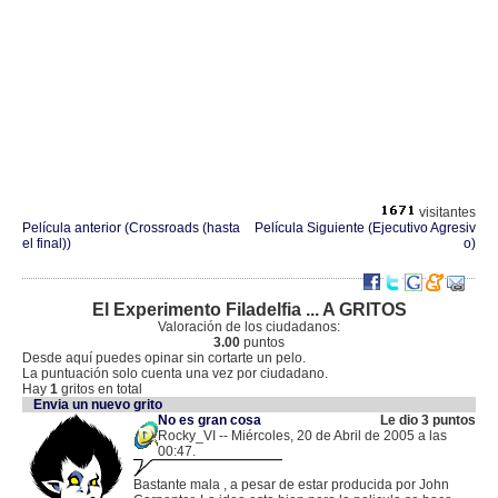
visitantes
Película anterior (Crossroads (hasta
Película Siguiente (Ejecutivo Agresiv
el final))
o)
El Experimento Filadelfia ... A GRITOS
Valoración de los ciudadanos:
3.00
puntos
Desde aquí puedes opinar sin cortarte un pelo.
La puntuación solo cuenta una vez por ciudadano.
Hay
1
gritos en total
Envia un nuevo grito
No es gran cosa
Le dio 3 puntos
Rocky_VI -- Miércoles, 20 de Abril de 2005 a las
00:47.
.
81.42.234.248 |
Bastante mala , a pesar de estar producida por John