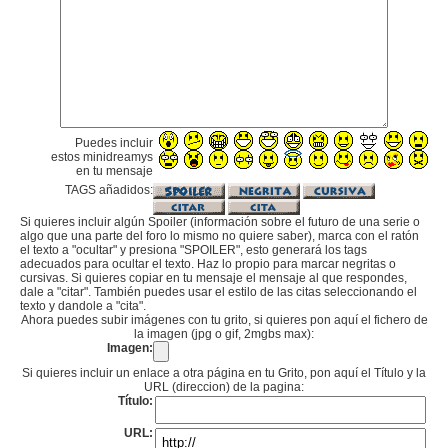
Puedes incluir
estos minidreamys
en tu mensaje
TAGS añadidos:
Si quieres incluir algún Spoiler (información sobre el futuro de una serie o
algo que una parte del foro lo mismo no quiere saber), marca con el ratón
el texto a "ocultar" y presiona "SPOILER", esto generará los tags
adecuados para ocultar el texto. Haz lo propio para marcar negritas o
cursivas. Si quieres copiar en tu mensaje el mensaje al que respondes,
dale a "citar". También puedes usar el estilo de las citas seleccionando el
texto y dandole a "cita".
Ahora puedes subir imágenes con tu grito, si quieres pon aquí el fichero de
la imagen (jpg o gif, 2mgbs max):
Imagen:
Si quieres incluir un enlace a otra página en tu Grito, pon aquí el Título y la
URL (direccion) de la pagina:
Título:
URL: