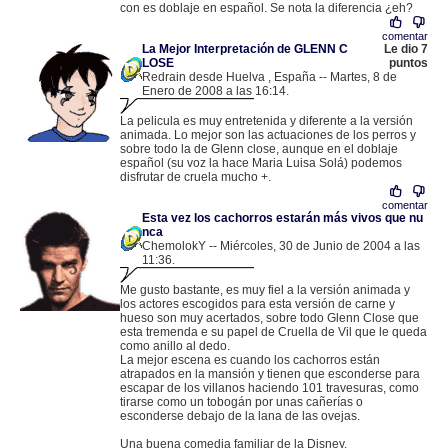
con es doblaje en español. Se nota la diferencia ¿eh?
comentar
La Mejor Interpretación de GLENN C
Le dio 7
LOSE
puntos
Redrain desde Huelva , España -- Martes, 8 de
Enero de 2008 a las 16:14.
.
78.136.97.224 |
La pelicula es muy entretenida y diferente a la versión
animada. Lo mejor son las actuaciones de los perros y
sobre todo la de Glenn close, aunque en el doblaje
español (su voz la hace Maria Luisa Solá) podemos
disfrutar de cruela mucho +.
comentar
Esta vez los cachorros estarán más vivos que nu
nca
ChemolokY -- Miércoles, 30 de Junio de 2004 a las
11:36.
.
80.36.209.34 |
Me gusto bastante, es muy fiel a la versión animada y
los actores escogidos para esta versión de carne y
hueso son muy acertados, sobre todo Glenn Close que
esta tremenda e su papel de Cruella de Vil que le queda
como anillo al dedo.
La mejor escena es cuando los cachorros están
atrapados en la mansión y tienen que esconderse para
escapar de los villanos haciendo 101 travesuras, como
tirarse como un tobogán por unas cañerías o
esconderse debajo de la lana de las ovejas.
Una buena comedia familiar de la Disney,