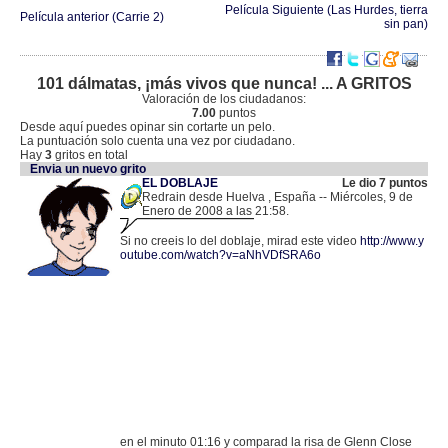
Película Siguiente (Las Hurdes, tierra
Película anterior (Carrie 2)
sin pan)
101 dálmatas, ¡más vivos que nunca! ... A GRITOS
Valoración de los ciudadanos:
7.00
puntos
Desde aquí puedes opinar sin cortarte un pelo.
La puntuación solo cuenta una vez por ciudadano.
Hay
3
gritos en total
Envia un nuevo grito
EL DOBLAJE
Le dio 7 puntos
Redrain desde Huelva , España -- Miércoles, 9 de
Enero de 2008 a las 21:58.
.
78.136.97.224 |
Si no creeis lo del doblaje, mirad este video
http://www.y
outube.com/watch?v=aNhVDfSRA6o
en el minuto 01:16 y comparad la risa de Glenn Close