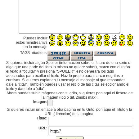
Puedes incluir
estos minidreamys
en tu mensaje
TAGS añadidos:
Si quieres incluir algún Spoiler (información sobre el futuro de una serie o
algo que una parte del foro lo mismo no quiere saber), marca con el ratón
el texto a "ocultar" y presiona "SPOILER", esto generará los tags
adecuados para ocultar el texto. Haz lo propio para marcar negritas o
cursivas. Si quieres copiar en tu mensaje el mensaje al que respondes,
dale a "citar". También puedes usar el estilo de las citas seleccionando el
texto y dandole a "cita".
Ahora puedes subir imágenes con tu grito, si quieres pon aquí el fichero de
la imagen (jpg o gif, 2mgbs max):
Imagen:
Si quieres incluir un enlace a otra página en tu Grito, pon aquí el Título y la
URL (direccion) de la pagina:
Título:
URL: