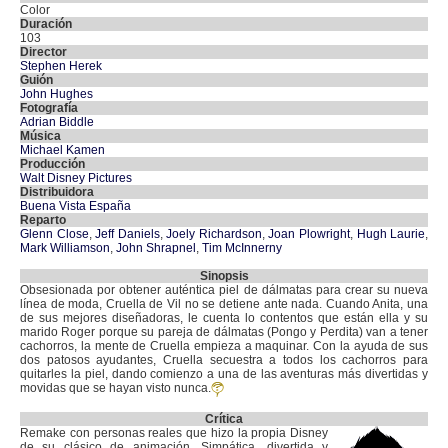
Color
Duración
103
Director
Stephen Herek
Guión
John Hughes
Fotografía
Adrian Biddle
Música
Michael Kamen
Producción
Walt Disney Pictures
Distribuidora
Buena Vista España
Reparto
Glenn Close
,
Jeff Daniels
,
Joely Richardson
,
Joan Plowright
,
Hugh Laurie
,
Mark Williamson
,
John Shrapnel
,
Tim McInnerny
Sinopsis
Obsesionada por obtener auténtica piel de dálmatas para crear su nueva
línea de moda, Cruella de Vil no se detiene ante nada. Cuando Anita, una
de sus mejores diseñadoras, le cuenta lo contentos que están ella y su
marido Roger porque su pareja de dálmatas (Pongo y Perdita) van a tener
cachorros, la mente de Cruella empieza a maquinar. Con la ayuda de sus
dos patosos ayudantes, Cruella secuestra a todos los cachorros para
quitarles la piel, dando comienzo a una de las aventuras más divertidas y
movidas que se hayan visto nunca.
Crítica
Remake con personas reales que hizo la propia Disney
de su clásico de animación. Simpática, divertida y