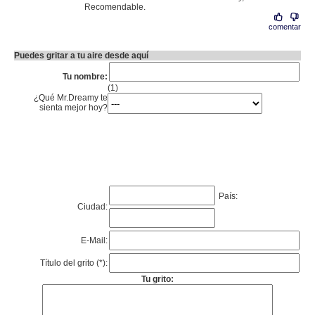
Recomendable.
comentar
Puedes gritar a tu aire desde aquí
Tu nombre:
(1)
¿Qué Mr.Dreamy te
sienta mejor hoy?
País:
Ciudad:
E-Mail:
Título del grito (*):
Tu grito: