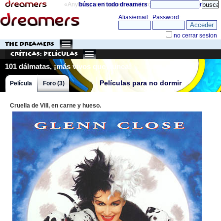
«Anything can happen and it probably will»
búsca en todo dreamers
directorio
THE DREAMERS
Críticas: Películas
101 dálmatas, ¡más vivos que nunca!
Películas para no dormir
Película
Foro (3)
Cruella de Vill, en carne y hueso.