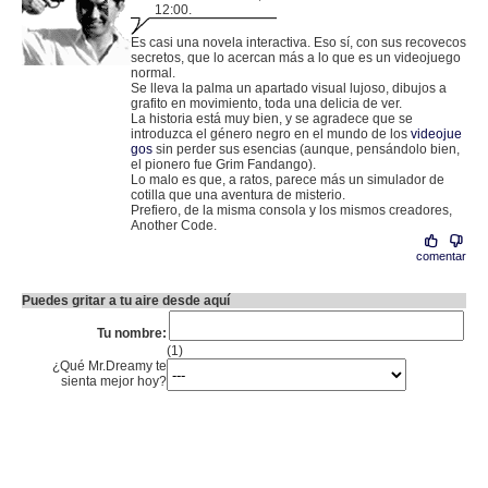
12:00.
.
82.159.58.182 |
Es casi una novela interactiva. Eso sí, con sus recovecos
secretos, que lo acercan más a lo que es un videojuego
normal.
Se lleva la palma un apartado visual lujoso, dibujos a
grafito en movimiento, toda una delicia de ver.
La historia está muy bien, y se agradece que se
introduzca el género negro en el mundo de los
videojue
gos
sin perder sus esencias (aunque, pensándolo bien,
el pionero fue Grim Fandango).
Lo malo es que, a ratos, parece más un simulador de
cotilla que una aventura de misterio.
Prefiero, de la misma consola y los mismos creadores,
Another Code.
comentar
Puedes gritar a tu aire desde aquí
Tu nombre:
(1)
¿Qué Mr.Dreamy te
sienta mejor hoy?