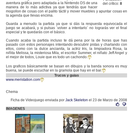
aventura gráfica pero adaptada a la Nintendo DS de una
del crítico:
8
manera de lo más adictiva ya que tendrás que hacer
mogollon de cosas con el palito táctil y mover muebles y apuntar cosas en
la agenda que llevas encima.
Guarda a menudo la partida ya que si dás la respuesta equivocada el
juego se acabará, y si pulsas `volver a intentarlo´ no lograrás ver el final
especial y te quedarás con el básico.
Cuando acaba la partida incluso te dá pena por la de horas que has
pasado con estos personajes intentando descubrir pistas y charlando con
ellos, como con la dulce ancianita, la actriz Iris, la limpiadora Rosa, la
niñita Melissa, la misteriosa Mila, el escritor Summer, el niñato Jeff Angel y
el mejor de todos, Louie que es todo un cachondo.
Los graficos básicamente se basan en dibujos y la banda sonora es muy
buena, se puede escuchar en la gramola que hay en el bar.
Trucos y guias
www.meristation.com
Chema
Ficha de Videojuego enviada por
Jack Skeleton
el 23 de Marzo de 2008
IMAGENES