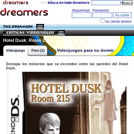
«Anything can happen and it probably will»
búsca en todo dreamers
directorio
THE DREAMERS
Críticas: Videojuegos
Hotel Dusk: Room 215
Videojuegos para no dormir
Videojuego
Foro (1)
Destapa los misterios que se esconden entre las paredes del Hotel
Dusk.