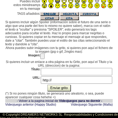
Puedes incluir
estos minidreamys
en tu mensaje
TAGS añadidos:
Si quieres incluir algún Spoiler (información sobre el futuro de una serie o
algo que una parte del foro lo mismo no quiere saber), marca con el ratón
el texto a "ocultar" y presiona "SPOILER", esto generará los tags
adecuados para ocultar el texto. Haz lo propio para marcar negritas o
cursivas. Si quieres copiar en tu mensaje el mensaje al que respondes,
dale a "citar". También puedes usar el estilo de las citas seleccionando el
texto y dandole a "cita".
Ahora puedes subir imágenes con tu grito, si quieres pon aquí el fichero de
la imagen (jpg o gif, 2mgbs max):
Imagen:
Si quieres incluir un enlace a otra página en tu Grito, pon aquí el Título y la
URL (direccion) de la pagina:
Título:
URL:
(*) Si no pones ningún título, se generará uno aleatorio, o sea, puede
aparecer cualquier cosa hehehe =)
- Volver a la pagina inicial de
Videojuegos para no dormir -
Videojuego anterior (Happy Studio)
Videojuego Siguiente (Mafia)
© Copyright DREAMERS NETWORKS SL. Responsabilidades y Condiciones de