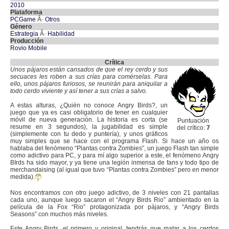
2010
Plataforma
PCGame
Â·
Otros
Género
Estrategia
Â·
Habilidad
Producción
Rovio Mobile
Crítica
Unos pájaros están cansados de que el rey cerdo y sus
secuaces les roben a sus crías para comérselas. Para
ello, unos pájaros furiosos, se reunirán para aniquilar a
todo cerdo viviente y así tener a sus crías a salvo.
A estas alturas, ¿Quién no conoce Angry Birds?, un
juego que ya es casi obligatorio de tener en cualquier
móvil de nueva generación. La historia es corta (se
Puntuación
resume en 3 segundos), la jugabilidad es simple
del crítico:
7
(simplemente con tu dedo y puntería), y unos gráficos
muy simples que se hace con el programa Flash. Si hace un año os
hablaba del fenómeno “Plantas contra Zombies”, un juego Flash tan simple
como adictivo para PC, y para mí algo superior a este, el fenómeno Angry
BIrds ha sido mayor, y ya tiene una legión inmensa de fans y todo tipo de
merchandaising (al igual que tuvo “Plantas contra Zombies” pero en menor
medida).
Nos encontramos con otro juego adictivo, de 3 niveles con 21 pantallas
cada uno, aunque luego sacaron el “Angry Birds Rio” ambientado en la
película de la Fox “Rio” protagonizada por pájaros, y “Angry Birds
Seasons” con muchos más niveles.
Este Angry Birds, el primero y original, tendrás que matar a los cerdos