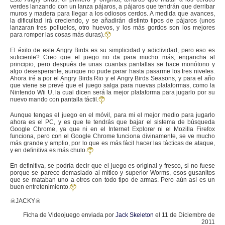
verdes lanzando con un lanza pájaros, a pájaros que tendrán que derribar
muros y madera para llegar a los odiosos cerdos. A medida que avances,
la dificultad irá creciendo, y se añadirán distinto tipos de pájaros (unos
lanzaran tres polluelos, otro huevos, y los más gordos son los mejores
para romper las cosas más duras).
El éxito de este Angry Birds es su simplicidad y adictividad, pero eso es
suficiente? Creo que el juego no da para mucho más, engancha al
principio, pero después de unas cuantas pantallas se hace monótono y
algo desesperante, aunque no pude parar hasta pasarme los tres niveles.
Ahora iré a por el Angry Birds Rio y el Angry Birds Seasons, y para el año
que viene se prevé que el juego salga para nuevas plataformas, como la
Nintendo Wii U, la cual dicen será la mejor plataforma para jugarlo por su
nuevo mando con pantalla táctil.
Aunque tengas el juego en el móvil, para mi el mejor medio para jugarlo
ahora es el PC, y es que te tendrás que bajar el sistema de búsqueda
Google Chrome, ya que ni en el Internet Explorer ni el Mozilla Firefox
funciona, pero con el Google Chrome funciona divinamente, se ve mucho
más grande y amplio, por lo que es más fácil hacer las tácticas de ataque,
y en definitiva es más chulo.
En definitiva, se podría decir que el juego es original y fresco, si no fuese
porque se parece demasiado al mítico y superior Worms, esos gusanitos
que se mataban uno a otros con todo tipo de armas. Pero aún así es un
buen entretenimiento.
☠JACKY☠
Ficha de Videojuego enviada por
Jack Skeleton
el 11 de Diciembre de
2011