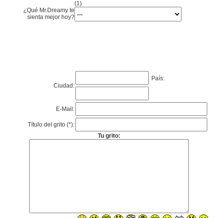
(1)
¿Qué Mr.Dreamy te
sienta mejor hoy?
País:
Ciudad:
E-Mail:
Título del grito (*):
Tu grito: