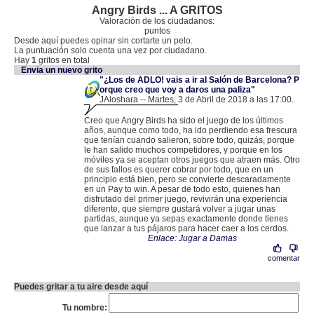
Angry Birds ... A GRITOS
Valoración de los ciudadanos:
puntos
Desde aquí puedes opinar sin cortarte un pelo.
La puntuación solo cuenta una vez por ciudadano.
Hay
1
gritos en total
Envia un nuevo grito
"¿Los de ADLO! vais a ir al Salón de Barcelona? P
orque creo que voy a daros una paliza"
JAloshara -- Martes, 3 de Abril de 2018 a las 17:00.
.
84.122.192.63 |
Creo que Angry Birds ha sido el juego de los últimos
años, aunque como todo, ha ido perdiendo esa frescura
que tenían cuando salieron, sobre todo, quizás, porque
le han salido muchos competidores, y porque en los
móviles ya se aceptan otros juegos que atraen más. Otro
de sus fallos es querer cobrar por todo, que en un
principio está bien, pero se convierte descaradamente
en un Pay to win. A pesar de todo esto, quienes han
disfrutado del primer juego, revivirán una experiencia
diferente, que siempre gustará volver a jugar unas
partidas, aunque ya sepas exactamente donde tienes
que lanzar a tus pájaros para hacer caer a los cerdos.
Enlace: Jugar a Damas
comentar
Puedes gritar a tu aire desde aquí
Tu nombre: