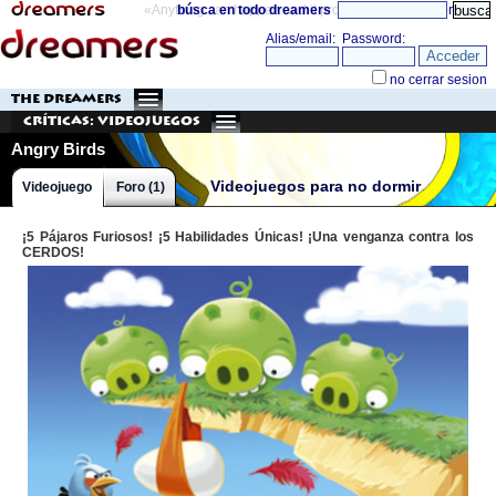
«Anything can happen and it probably will»
búsca en todo dreamers
directorio
THE DREAMERS
Críticas: Videojuegos
Angry Birds
Videojuegos para no dormir
Videojuego
Foro (1)
¡5 Pájaros Furiosos! ¡5 Habilidades Únicas! ¡Una venganza contra los
CERDOS!