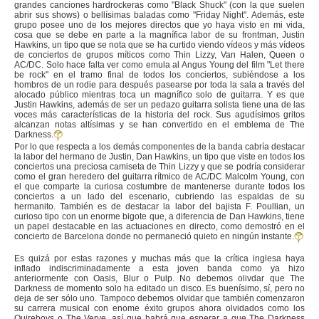
grandes canciones hardrockeras como "Black Shuck" (con la que suelen
abrir sus shows) o bellísimas baladas como "Friday Night". Además, este
grupo posee uno de los mejores directos que yo haya visto en mi vida,
cosa que se debe en parte a la magnífica labor de su frontman, Justin
Hawkins, un tipo que se nota que se ha curtido viendo vídeos y más vídeos
de conciertos de grupos míticos como Thin Lizzy, Van Halen, Queen o
AC/DC. Solo hace falta ver como emula al Angus Young del film "Let there
be rock" en el tramo final de todos los conciertos, subiéndose a los
hombros de un rodie para después pasearse por toda la sala a través del
alocado público mientras toca un magnífico solo de guitarra. Y es que
Justin Hawkins, además de ser un pedazo guitarra solista tiene una de las
voces más características de la historia del rock. Sus agudísimos gritos
alcanzan notas altísimas y se han convertido en el emblema de The
Darkness.
Por lo que respecta a los demás componentes de la banda cabría destacar
la labor del hermano de Justin, Dan Hawkins, un tipo que viste en todos los
conciertos una preciosa camiseta de Thin Lizzy y que se podría considerar
como el gran heredero del guitarra rítmico de AC/DC Malcolm Young, con
el que comparte la curiosa costumbre de mantenerse durante todos los
conciertos a un lado del escenario, cubriendo las espaldas de su
hermanito. También es de destacar la labor del bajista F. Poullian, un
curioso tipo con un enorme bigote que, a diferencia de Dan Hawkins, tiene
un papel destacable en las actuaciones en directo, como demostró en el
concierto de Barcelona donde no permaneció quieto en ningún instante.
Es quizá por estas razones y muchas más que la crítica inglesa haya
inflado indiscriminadamente a esta joven banda como ya hizo
anteriormente con Oasis, Blur o Pulp. No debemos olivdar que The
Darkness de momento solo ha editado un disco. Es buenísimo, sí, pero no
deja de ser sólo uno. Tampoco debemos olvidar que también comenzaron
su carrera musical con enome éxito grupos ahora olvidados como los
Quireboys o The Verve, así que habrá que esperar a que The Darkness