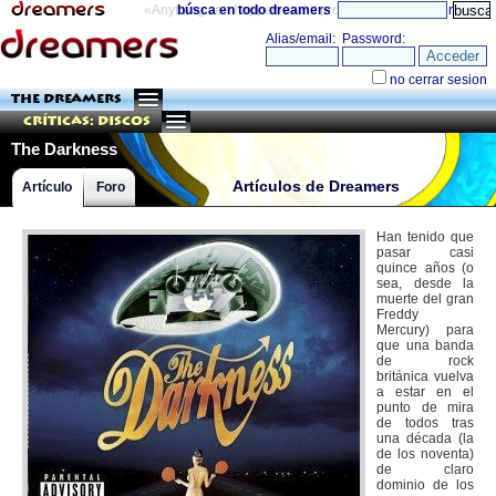
«Anything can happen and it probably will»
búsca en todo dreamers
directorio
THE DREAMERS
Críticas: Discos
The Darkness
Artículos de Dreamers
Artículo
Foro
Han tenido que
pasar casi
quince años (o
sea, desde la
muerte del gran
Freddy
Mercury) para
que una banda
de rock
británica vuelva
a estar en el
punto de mira
de todos tras
una década (la
de los noventa)
de claro
dominio de los