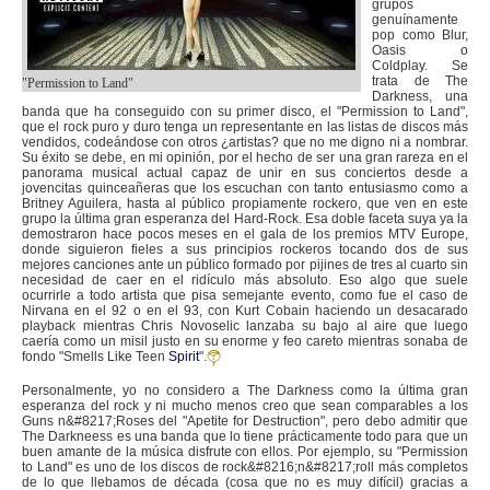
grupos
genuínamente
pop como Blur,
Oasis o
Coldplay. Se
trata de The
"Permission to Land"
Darkness, una
banda que ha conseguido con su primer disco, el "Permission to Land",
que el rock puro y duro tenga un representante en las listas de discos más
vendidos, codeándose con otros ¿artistas? que no me digno ni a nombrar.
Su éxito se debe, en mi opinión, por el hecho de ser una gran rareza en el
panorama musical actual capaz de unir en sus conciertos desde a
jovencitas quinceañeras que los escuchan con tanto entusiasmo como a
Britney Aguilera, hasta al público propiamente rockero, que ven en este
grupo la última gran esperanza del Hard-Rock. Esa doble faceta suya ya la
demostraron hace pocos meses en el gala de los premios MTV Europe,
donde siguieron fieles a sus principios rockeros tocando dos de sus
mejores canciones ante un público formado por pijines de tres al cuarto sin
necesidad de caer en el ridículo más absoluto. Eso algo que suele
ocurrirle a todo artista que pisa semejante evento, como fue el caso de
Nirvana en el 92 o en el 93, con Kurt Cobain haciendo un desacarado
playback mientras Chris Novoselic lanzaba su bajo al aire que luego
caería como un misil justo en su enorme y feo careto mientras sonaba de
fondo "Smells Like Teen
Spirit
".
Personalmente, yo no considero a The Darkness como la última gran
esperanza del rock y ni mucho menos creo que sean comparables a los
Guns n&#8217;Roses del "Apetite for Destruction", pero debo admitir que
The Darkneess es una banda que lo tiene prácticamente todo para que un
buen amante de la música disfrute con ellos. Por ejemplo, su "Permission
to Land" es uno de los discos de rock&#8216;n&#8217;roll más completos
de lo que llebamos de década (cosa que no es muy difícil) gracias a