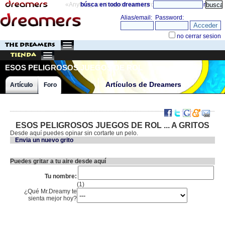
«Anything can happen and it probably will»
búsca en todo dreamers
directorio
THE DREAMERS
Tienda
ESOS PELIGROSOS JUEGOS DE ROL
Artículos de Dreamers
Artículo
Foro
ESOS PELIGROSOS JUEGOS DE ROL ... A GRITOS
Desde aquí puedes opinar sin cortarte un pelo.
Envia un nuevo grito
Puedes gritar a tu aire desde aquí
Tu nombre:
(1)
¿Qué Mr.Dreamy te
sienta mejor hoy?