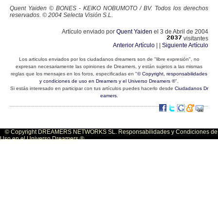
Quent Yaiden © BONES - KEIKO NOBUMOTO / BV. Todos los derechos
reservados. © 2004 Selecta Visión S.L.
Artículo enviado por
Quent Yaiden
el 3 de Abril de 2004
visitantes
Anterior Artículo
| |
Siguiente Artículo
Los articulos enviados por los ciudadanos dreamers son de "libre expresión", no
expresan necesariamente las opiniones de Dreamers, y están sujetos a las mismas
reglas que los mensajes en los foros, especificadas en "
© Copyright, responsabilidades
y condiciones de uso en Dreamers y el Universo Dreamers ®
".
Si estás interesado en participar con tus artículos puedes hacerlo desde
Ciudadanos Dr
eamers
.
© Copyright DREAMERS NETWORKS SL. Responsabilidades y Condiciones de
Uso en el Universo Dreamers ®