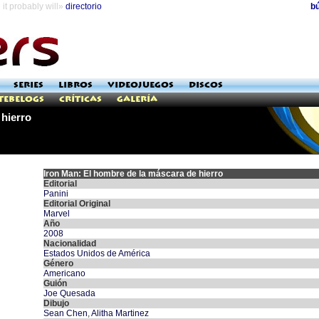
it probably will»
directorio
b
SERIES
LIBROS
VIDEOJUEGOS
DISCOS
Tebelogs
Críticas
Galería
 hierro
Iron Man: El hombre de la máscara de hierro
Editorial
Panini
Editorial Original
Marvel
Año
2008
Nacionalidad
Estados Unidos de América
Género
Americano
Guión
Joe Quesada
Dibujo
Sean Chen
,
Alitha Martinez