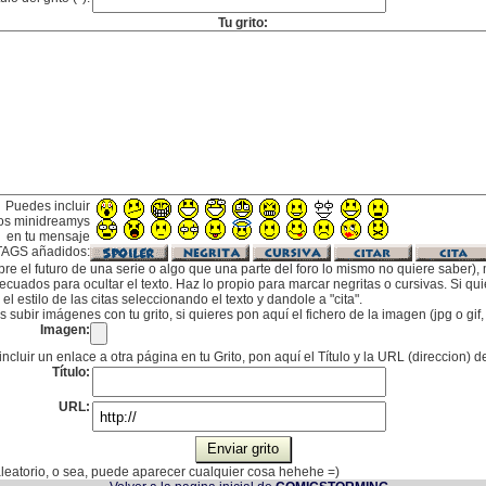
Tu grito:
Puedes incluir
os minidreamys
en tu mensaje
TAGS añadidos:
bre el futuro de una serie o algo que una parte del foro lo mismo no quiere saber), m
cuados para ocultar el texto. Haz lo propio para marcar negritas o cursivas. Si qu
l estilo de las citas seleccionando el texto y dandole a "cita".
subir imágenes con tu grito, si quieres pon aquí el fichero de la imagen (jpg o gi
Imagen:
incluir un enlace a otra página en tu Grito, pon aquí el Título y la URL (direccion) d
Título:
URL:
 aleatorio, o sea, puede aparecer cualquier cosa hehehe =)