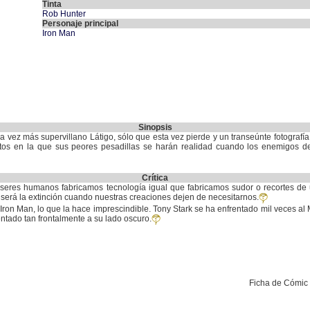
Tinta
Rob Hunter
Personaje principal
Iron Man
Sinopsis
 vez más supervillano Látigo, sólo que esta vez pierde y un transeúnte fotografía 
os en la que sus peores pesadillas se harán realidad cuando los enemigos d
Crítica
os seres humanos fabricamos tecnología igual que fabricamos sudor o recortes de 
 será la extinción cuando nuestras creaciones dejen de necesitarnos.
 Iron Man, lo que la hace imprescindible. Tony Stark se ha enfrentado mil veces al 
ntado tan frontalmente a su lado oscuro.
Ficha de Cómic