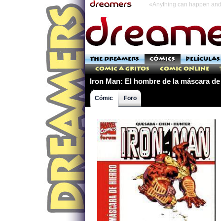
«Anything can happen and 
THE DREAMERS
CÓMICS
PELÍCULAS
Comic a Gritos
Comic Online
Iron Man: El hombre de la máscara de
Cómic
Foro