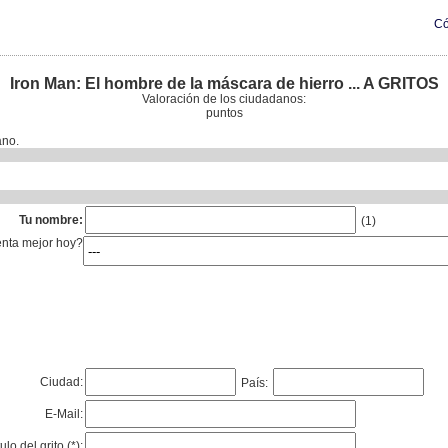
Có
Iron Man: El hombre de la máscara de hierro ... A GRITOS
Valoración de los ciudadanos:
puntos
ano.
Tu nombre:
(1)
enta mejor hoy?
Ciudad:
País:
E-Mail:
tulo del grito (*):