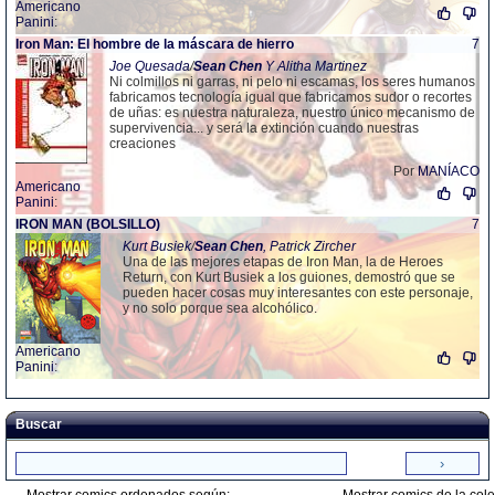
Americano
Panini
:
Iron Man: El hombre de la máscara de hierro
7
Joe Quesada
/
Sean
Chen
Y Alitha Martinez
Ni colmillos ni garras, ni pelo ni escamas, los seres humanos
fabricamos tecnología igual que fabricamos sudor o recortes
de uñas: es nuestra naturaleza, nuestro único mecanismo de
supervivencia... y será la extinción cuando nuestras
creaciones
Por
MANÍACO
Americano
Panini
:
IRON MAN (BOLSILLO)
7
Kurt Busiek
/
Sean
Chen
, Patrick Zircher
Una de las mejores etapas de Iron Man, la de Heroes
Return, con Kurt Busiek a los guiones, demostró que se
pueden hacer cosas muy interesantes con este personaje,
y no solo porque sea alcohólico.
Americano
Panini
:
Buscar