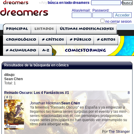
«Anything can happen and it probably will»
búsca en todo dreamers
directorio
THE DREAMERS
Principal
Listados
Últimas modificaciones
Comic a Gritos
Cronológico
# Críticos
# Público
# Gritos
# Acumulado
A-Z
COMICSTORMING
Resultados de la búsqueda en cómics
dibujo
:
Sean Chen
Total: 1
Reinado Oscuro: Los 4 Fantásticos #1
8
( # 1)
Jonathan Hickman
/
Sean
Chen
Ya tenemos "Reinado Oscuro" en España y ya empiezan a
llegarnos las nueva series surgidas por el evento y las mini-
series relacionadas con él, con personajes protagonistas
cuyas series principales no han querido ver interrumpido su
ritmo para albergar esta
Por
The Stranger