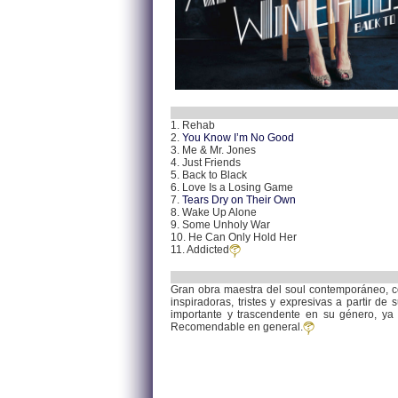
1. Rehab
2.
You Know I’m No Good
3. Me & Mr. Jones
4. Just Friends
5. Back to Black
6. Love Is a Losing Game
7.
Tears Dry on Their Own
8. Wake Up Alone
9. Some Unholy War
10. He Can Only Hold Her
11. Addicted
Gran obra maestra del soul contemporáneo, c
inspiradoras, tristes y expresivas a partir d
importante y trascendente en su género, ya 
Recomendable en general.