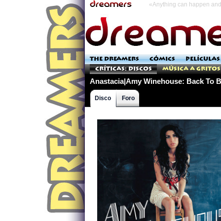
«Anything can happen and 
THE DREAMERS
CÓMICS
PELÍCULAS
Críticas: Discos
Música a Gritos
Anastacia|Amy Winehouse: Back To B
Disco
Foro