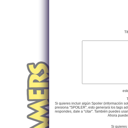
Tí
est
Si quieres incluir algún Spoiler (información so
presiona "SPOILER", esto generará los tags ade
respondes, dale a "citar". También puedes usar e
Ahora puedes 
Si quieres 