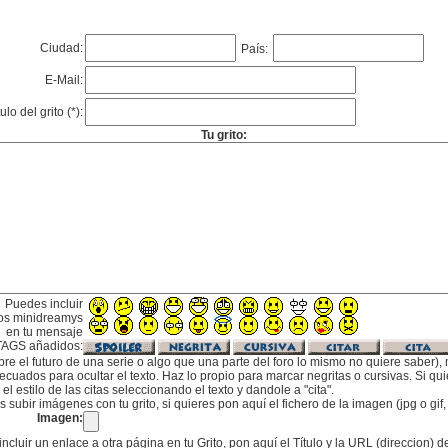
Ciudad:
País:
E-Mail:
tulo del grito (*):
Tu grito:
Puedes incluir
os minidreamys
en tu mensaje
TAGS añadidos:
bre el futuro de una serie o algo que una parte del foro lo mismo no quiere saber), m
cuados para ocultar el texto. Haz lo propio para marcar negritas o cursivas. Si qu
l estilo de las citas seleccionando el texto y dandole a "cita".
subir imágenes con tu grito, si quieres pon aquí el fichero de la imagen (jpg o gi
Imagen:
incluir un enlace a otra página en tu Grito, pon aquí el Título y la URL (direccion) d