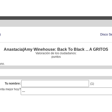
)
Disco S
Anastacia|Amy Winehouse: Back To Black ... A GRITOS
Valoración de los ciudadanos:
puntos
ano.
Tu nombre:
(1)
enta mejor hoy?