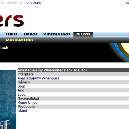
it probably will»
directorio
b
SERIES
LIBROS
VIDEOJUEGOS
DISCOS
Músicablogs
lack
Anastacia|Amy Winehouse: Back To Black
Intérprete
Anastacia|Amy Winehouse
Género
Soul
Año
2006
Nacionalidad
Reino Unido
Producción
Island