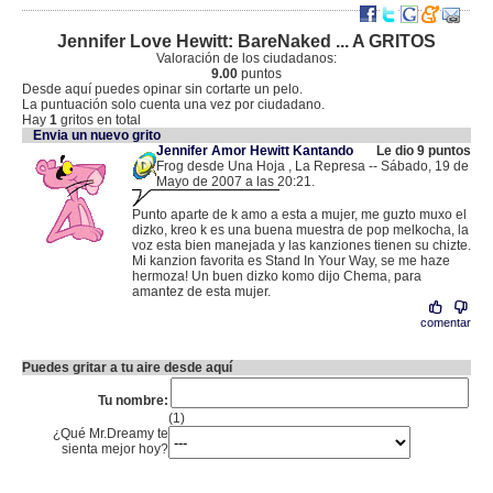
Jennifer Love Hewitt: BareNaked ... A GRITOS
Valoración de los ciudadanos:
9.00
puntos
Desde aquí puedes opinar sin cortarte un pelo.
La puntuación solo cuenta una vez por ciudadano.
Hay
1
gritos en total
Envia un nuevo grito
Jennifer Amor Hewitt Kantando
Le dio 9 puntos
Frog desde Una Hoja , La Represa -- Sábado, 19 de
Mayo de 2007 a las 20:21.
.
189.165.6.223 |
Punto aparte de k amo a esta a mujer, me guzto muxo el
dizko, kreo k es una buena muestra de pop melkocha, la
voz esta bien manejada y las kanziones tienen su chizte.
Mi kanzion favorita es Stand In Your Way, se me haze
hermoza! Un buen dizko komo dijo Chema, para
amantez de esta mujer.
comentar
Puedes gritar a tu aire desde aquí
Tu nombre:
(1)
¿Qué Mr.Dreamy te
sienta mejor hoy?