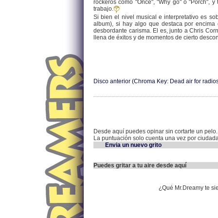
rockeros como "Once", "Why go" o "Porch", y t
trabajo.
Si bien el nivel musical e interpretativo es s
album), si hay algo que destaca por encima d
desbordante carisma. El es, junto a Chris Corne
llena de éxitos y de momentos de cierto descon
Disco anterior (Chroma Key: Dead air for radio
Desde aquí puedes opinar sin cortarte un pelo.
La puntuación solo cuenta una vez por ciudad
Envia un nuevo grito
Puedes gritar a tu aire desde aquí
¿Qué Mr.Dreamy te si