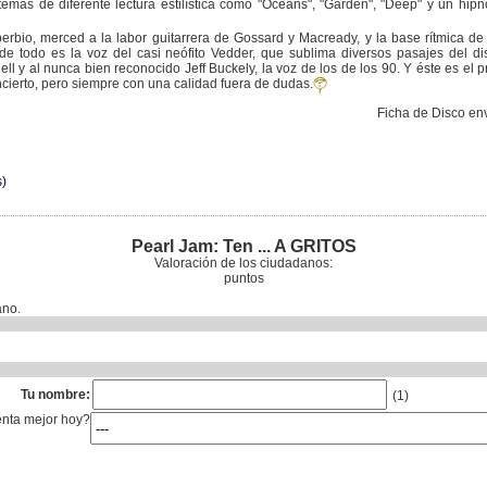
emas de diferente lectura estilística como "Oceans", "Garden", "Deep" y un hipnó
oberbio, merced a la labor guitarrera de Gossard y Macready, y la base rítmica d
e todo es la voz del casi neófito Vedder, que sublima diversos pasajes del dis
ll y al nunca bien reconocido Jeff Buckely, la voz de los de los 90. Y éste es el pr
cierto, pero siempre con una calidad fuera de dudas.
Ficha de Disco en
s)
Pearl Jam: Ten ... A GRITOS
Valoración de los ciudadanos:
puntos
ano.
Tu nombre:
(1)
enta mejor hoy?