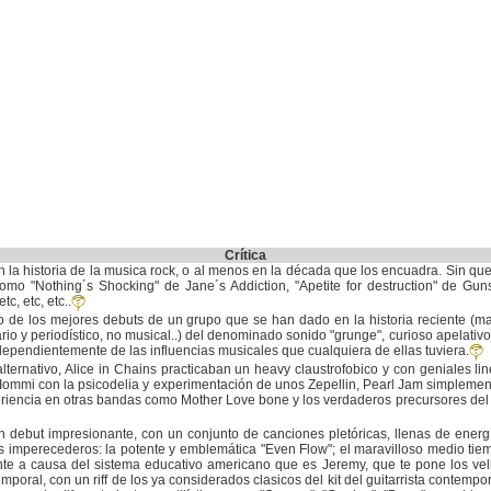
Crítica
 la historia de la musica rock, o al menos en la década que los encuadra. Sin q
mo "Nothing´s Shocking" de Jane´s Addiction, "Apetite for destruction" de Gun
c, etc, etc..
 de los mejores debuts de un grupo que se han dado en la historia reciente (m
ario y periodístico, no musical..) del denominado sonido "grunge", curioso apelat
ndependientemente de las influencias musicales que cualquiera de ellas tuviera.
alternativo, Alice in Chains practicaban un heavy claustrofobico y con geniales l
Iommi con la psicodelia y experimentación de unos Zepellin, Pearl Jam simplement
eriencia en otras bandas como Mother Love bone y los verdaderos precursores del
 debut impresionante, con un conjunto de canciones pletóricas, llenas de energí
 imperecederos: la potente y emblemática "Even Flow"; el maravilloso medio tiem
nte a causa del sistema educativo americano que es Jeremy, que te pone los vel
mporal, con un riff de los ya considerados clasicos del kit del guitarrista contempor