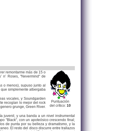
uerer remontarme más de 15 o
s’ n’ Roses, "Nevermind" de
as o menos), supuso junto al
ivo que simplemente albergaba
ineas vocales, y Soundgarden
Puntuación
e recogían lo mejor del rock
del crítico:
10
 genero grunge, Green River.
a juvenil, y una banda a un nivel instrumental
po "Black", con un apoteósico crescendo final;
los de punta por su belleza y dramatismo, y la
aneo. El resto del disco discurre entre trallazos