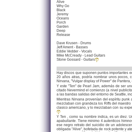
Alive
Why Go
Black
Jeremy
Oceans
Porch
Garden
Deep
Release
Dave Krusen - Drums
Jeff Ament - Basses
Eddie Vedder - Vocals
Mike McCready - Lead Guitars
Stone Gossard - Guitars
Hay discos que suponen puntos importantes en
20 años atras, podría nombrar unos pocos, co
Nirvana, "Vulgar display of Power" de Pantera, et
Y este "Ten" de Pearl Jam, además de ser uno
citado Nevermind el comienzo (a nivel publicit
a las bandas salidas del entorno de Seattle, i
Mientras Nirvana provenían del espíritu punk 
mezclaban con grandeza los Riffs del maestro 
clasico americano, y lo mezclaban con su exp
Y Ten , como su nombre indica, es un diez. Un
apabullante. Tiene minimo 4 autenticos himnos
ese negro retrato del suicidio de un adolesce
obligada "Alive", bofetada de rock potente y ate