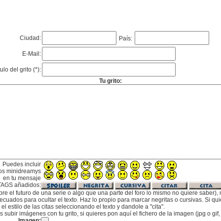
Ciudad:
País:
E-Mail:
tulo del grito (*):
Tu grito:
Puedes incluir
os minidreamys
en tu mensaje
TAGS añadidos:
bre el futuro de una serie o algo que una parte del foro lo mismo no quiere saber), m
cuados para ocultar el texto. Haz lo propio para marcar negritas o cursivas. Si qu
l estilo de las citas seleccionando el texto y dandole a "cita".
subir imágenes con tu grito, si quieres pon aquí el fichero de la imagen (jpg o gi
Imagen: