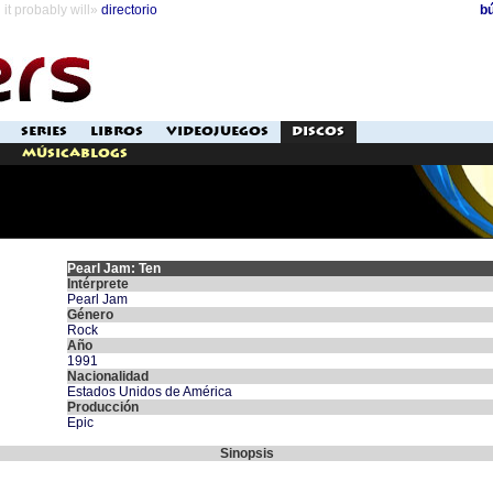
it probably will»
directorio
b
SERIES
LIBROS
VIDEOJUEGOS
DISCOS
Músicablogs
Pearl Jam: Ten
Intérprete
Pearl Jam
Género
Rock
Año
1991
Nacionalidad
Estados Unidos de América
Producción
Epic
Sinopsis