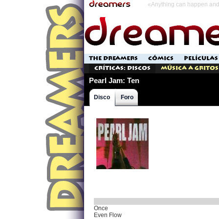
«Anything can happen and 
THE DREAMERS
CÓMICS
PELÍCULAS
Críticas: Discos
Música a Gritos
Pearl Jam: Ten
Disco
Foro
Once
Even Flow