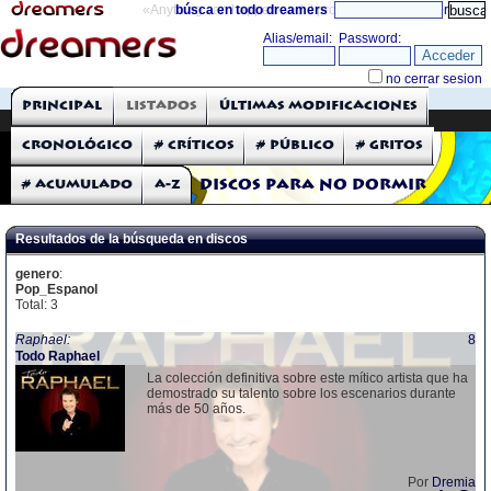
«Anything can happen and it probably will»
búsca en todo dreamers
directorio
THE DREAMERS
Principal
Listados
Últimas modificaciones
Críticas: Discos
Cronológico
# Críticos
# Público
# Gritos
# Acumulado
A-Z
Discos para no dormir
Resultados de la búsqueda en discos
genero
:
Pop_Espanol
Total: 3
Raphael:
8
Todo Raphael
La colección definitiva sobre este mítico artista que ha
demostrado su talento sobre los escenarios durante
más de 50 años.
Por
Dremia