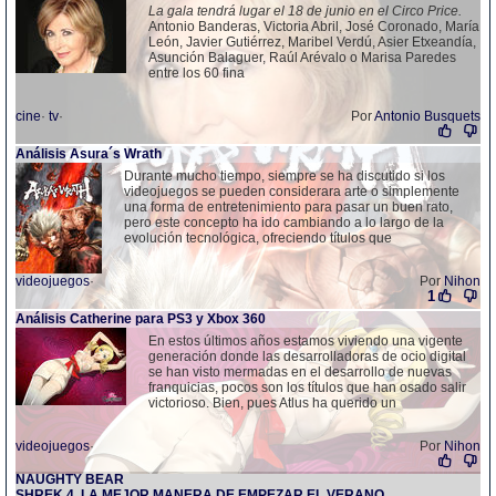
La gala tendrá lugar el 18 de junio en el Circo Price.
Antonio Banderas, Victoria Abril, José Coronado, María
León, Javier Gutiérrez, Maribel Verdú, Asier Etxeandía,
Asunción Balaguer, Raúl Arévalo o Marisa Paredes
entre los 60 fina
cine
·
tv
·
Por
Antonio Busquets
Análisis Asura´s Wrath
Durante mucho tiempo, siempre se ha discutido si los
videojuegos se pueden considerara arte o simplemente
una forma de entretenimiento para pasar un buen rato,
pero este concepto ha ido cambiando a lo largo de la
evolución tecnológica, ofreciendo títulos que
videojuegos
·
Por
Nihon
1
Análisis Catherine para PS3 y Xbox 360
En estos últimos años estamos viviendo una vigente
generación donde las desarrolladoras de ocio digital
se han visto mermadas en el desarrollo de nuevas
franquicias, pocos son los títulos que han osado salir
victorioso. Bien, pues Atlus ha querido un
videojuegos
·
Por
Nihon
NAUGHTY BEAR
SHREK 4, LA MEJOR MANERA DE EMPEZAR EL VERANO