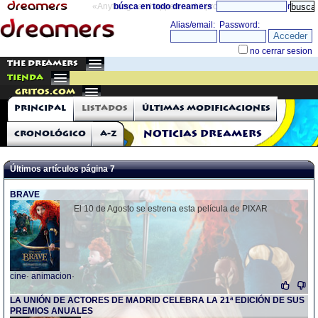
«Anything can happen and it probably will»
búsca en todo dreamers
directorio
THE DREAMERS
TIENDA
Gritos.com
Principal
Listados
Últimas modificaciones
Cronológico
A-Z
Noticias Dreamers
Últimos artículos página 7
BRAVE
El 10 de Agosto se estrena esta película de PIXAR
cine
·
animacion
·
LA UNIÓN DE ACTORES DE MADRID CELEBRA LA 21ª EDICIÓN DE SUS
PREMIOS ANUALES