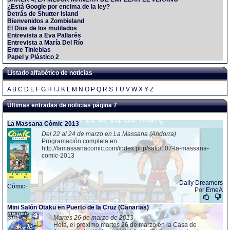
¿Está Google por encima de la ley?
Detrás de Shutter Island
Bienvenidos a Zombieland
El Dios de los mutilados
Entrevista a Eva Pallarés
Entrevista a María Del Río
Entre Tinieblas
Papel y Plástico 2
Listado alfabético de noticias
A
B
C
D
E
F
G
H
I
J
K
L
M
N
O
P
Q
R
S
T
U
V
W
X
Y
Z
Últimas entradas de noticias página 7
La Massana Còmic 2013
Del 22 al 24 de marzo en La Massana (Andorra)
Programación completa en
http://lamassanacomic.com/index.php/salo/107-la-massana-
comic-2013
·
Daily Dreamers
Cómic
·
Por
EmeA
Mini Salón Otaku en Puerto de la Cruz (Canarias)
Martes 26 de marzo de 2013
Hola, el próximo martes 26 de marzo en la Casa de