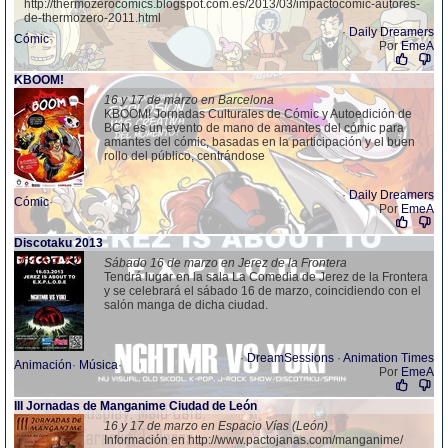
http://thermozerocomics.blogspot.com.es/2013/03/impactocomic-autores-
de-thermozero-2011.html
·
Daily Dreamers
Cómic
·
Por
EmeA
KBOOM!
16 y 17 de marzo en Barcelona
KBOOM! Jornadas Culturales de Cómic y Autoedición de
BCN es un evento de mano de amantes del cómic para
amantes del cómic, basadas en la participación y el buen
rollo del público, centrándose
·
Daily Dreamers
Cómic
·
Por
EmeA
Discotaku 2013
Sábado 16 de marzo en Jerez de la Frontera
Tendrá lugar en la sala La Comedia de Jerez de la Frontera
y se celebrará el sábado 16 de marzo, coincidiendo con el
salón manga de dicha ciudad.
·
DreamSessions
·
Animation Times
Animación
·
Música
·
Por
EmeA
III Jornadas de Manganime Ciudad de León
16 y 17 de marzo en Espacio Vías (León)
Información en http://www.pactojanas.com/manganime/