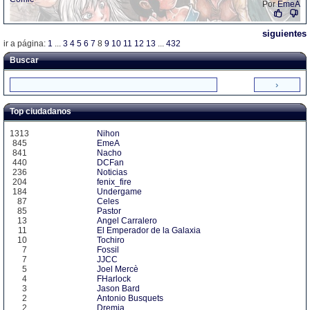
Por
EmeA
siguientes
ir a página:
1
...
3
4
5
6
7
8
9
10
11
12
13
...
432
Buscar
Top ciudadanos
1313
Nihon
845
EmeA
841
Nacho
440
DCFan
236
Noticias
204
fenix_fire
184
Undergame
87
Celes
85
Pastor
13
Angel Carralero
11
El Emperador de la Galaxia
10
Tochiro
7
Fossil
7
JJCC
5
Joel Mercè
4
FHarlock
3
Jason Bard
2
Antonio Busquets
2
Dremia