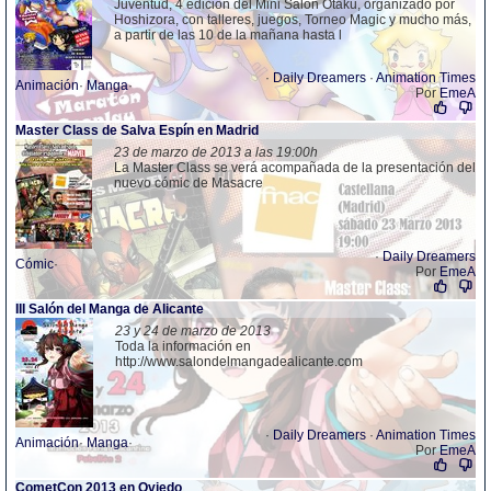
Juventud, 4 edición del Mini Salón Otaku, organizado por
Hoshizora, con talleres, juegos, Torneo Magic y mucho más,
a partir de las 10 de la mañana hasta l
·
Daily Dreamers
·
Animation Times
Animación
·
Manga
·
Por
EmeA
Master Class de Salva Espín en Madrid
23 de marzo de 2013 a las 19:00h
La Master Class se verá acompañada de la presentación del
nuevo cómic de Masacre
·
Daily Dreamers
Cómic
·
Por
EmeA
III Salón del Manga de Alicante
23 y 24 de marzo de 2013
Toda la información en
http://www.salondelmangadealicante.com
·
Daily Dreamers
·
Animation Times
Animación
·
Manga
·
Por
EmeA
CometCon 2013 en Oviedo