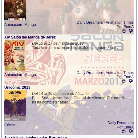
·
Daily Dreamers
·
Animation Times
Animación
·
Manga
·
Por
EmeA
XIV Salón del Manga de Jerez
Del 15 al 17 de marzo de 2013
Toda la información en http://salonmangajerez.com/
·
Daily Dreamers
·
Animation Times
Animación
·
Manga
·
Por
EmeA
Unicómic 2013
Del 14 al 16 de marzo en Alicante
En la Sede Universitaria Ciudad de Alicante. Entrada libre
hasta completar aforo
·
Daily Dreamers
Cómic
·
Por
EmeA
1er ciclo de Intelectuales Borrachos