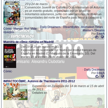
23 y 24 de marzo
Convención Juvenil de Cultura y Ocio Alternativo de Asturias
es un evento gratuito, organizado por un grupo de
voluntarios asturianos, junto con asociaciones de diversas
comunidades del norte de España para llevar a cabo los d
·
Daily Dreamers
·
Dreambytes
·
Animation Times
·
Cómic
·
Manga
·
Rol
·
Vide
Master's Dreams
ojuegos
·
Por
EmeA
Muestra de cómic rumano en Madrid
Del 19 al 29 de marzo de 2013
Exposición en la entrada del Teatro del Institut français de
España en Madrid (C/ Marqués de la Ensenada, 10). Del
martes 19 al viernes 29 de marzo de 2013.
·
Daily Dreamers
Cómic
·
Por
EmeA
IMPACTOCÓMIC. Autores de Thermozero 2011-2012
Exposición en Zaragoza del 14 de marzo al 15 de abril
de 2013
Detalles en