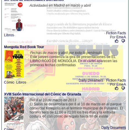
Actividades en Madrid en marzo y abril
·
Fiction Facts
Libros
·
Por
EmeA
Mongolia Red Book Tour
Fechas de marzo y abril por toda la península
Este jueves comienza la gira de presentaciones de EL
LIBRO ROJO DE MONGOLIA. En el cartel aparecen las
primeras fechas confirmadas
·
Daily Dreamers
·
Fiction Facts
Cómic
·
Libros
·
Por
EmeA
XVIII Salón Internacional del Cómic de Granada
Del 8 al 10 de marzo de 2013
El Salón se desarrollara del 8 al 10 de marzo en el parque
comercial Kinepolis en el termino municipal de Pulianas. El
horario sera de 11:00 a 21:00 los tres días y la entrada
costara 4€ con comic de regalo hasta fin de existe
·
Daily Dreamers
Cómic
·