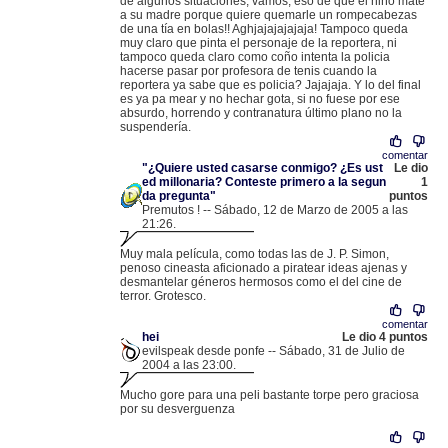
de algunos situaciones, vamos, eso de que el niño mate
a su madre porque quiere quemarle un rompecabezas
de una tía en bolas!! Aghjajajajajaja! Tampoco queda
muy claro que pinta el personaje de la reportera, ni
tampoco queda claro como coño intenta la policia
hacerse pasar por profesora de tenis cuando la
reportera ya sabe que es policia? Jajajaja. Y lo del final
es ya pa mear y no hechar gota, si no fuese por ese
absurdo, horrendo y contranatura último plano no la
suspendería.
comentar
"¿Quiere usted casarse conmigo? ¿Es ust
Le dio
ed millonaria? Conteste primero a la segun
1
da pregunta"
puntos
Premutos ! -- Sábado, 12 de Marzo de 2005 a las
21:26.
.
213.60.124.52 |
Muy mala película, como todas las de J. P. Simon,
penoso cineasta aficionado a piratear ideas ajenas y
desmantelar géneros hermosos como el del cine de
terror. Grotesco.
comentar
hei
Le dio 4 puntos
evilspeak desde ponfe -- Sábado, 31 de Julio de
2004 a las 23:00.
.
217.124.28.146 |
Mucho gore para una peli bastante torpe pero graciosa
por su desverguenza