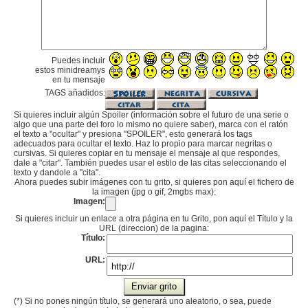
Puedes incluir
estos minidreamys
en tu mensaje
TAGS añadidos:
Si quieres incluir algún Spoiler (información sobre el futuro de una serie o
algo que una parte del foro lo mismo no quiere saber), marca con el ratón
el texto a "ocultar" y presiona "SPOILER", esto generará los tags
adecuados para ocultar el texto. Haz lo propio para marcar negritas o
cursivas. Si quieres copiar en tu mensaje el mensaje al que respondes,
dale a "citar". También puedes usar el estilo de las citas seleccionando el
texto y dandole a "cita".
Ahora puedes subir imágenes con tu grito, si quieres pon aquí el fichero de
la imagen (jpg o gif, 2mgbs max):
Imagen:
Si quieres incluir un enlace a otra página en tu Grito, pon aquí el Título y la
URL (direccion) de la pagina:
Título:
URL:
(*) Si no pones ningún título, se generará uno aleatorio, o sea, puede