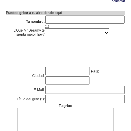
comentar
Puedes gritar a tu aire desde aquí
Tu nombre:
(1)
¿Qué Mr.Dreamy te
sienta mejor hoy?
País:
Ciudad:
E-Mail:
Título del grito (*):
Tu grito: