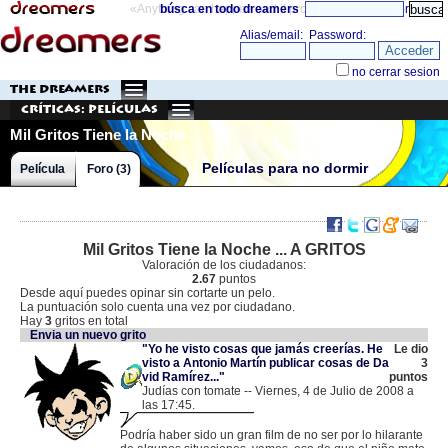
«Anything can happen and it probably will»
búsca en todo dreamers
directorio
THE DREAMERS
Críticas: Películas
Mil Gritos Tiene la Noche
Películas para no dormir
Película
Foro (3)
Mil Gritos Tiene la Noche ... A GRITOS
Valoración de los ciudadanos:
2.67
puntos
Desde aquí puedes opinar sin cortarte un pelo.
La puntuación solo cuenta una vez por ciudadano.
Hay
3
gritos en total
Envia un nuevo grito
"Yo he visto cosas que jamás creerías. He
Le dio
visto a Antonio Martín publicar cosas de Da
3
vid Ramírez..."
puntos
Judías con tomate -- Viernes, 4 de Julio de 2008 a
las 17:45.
.
83.58.3.86 |
Podría haber sido un gran film de no ser por lo hilarante