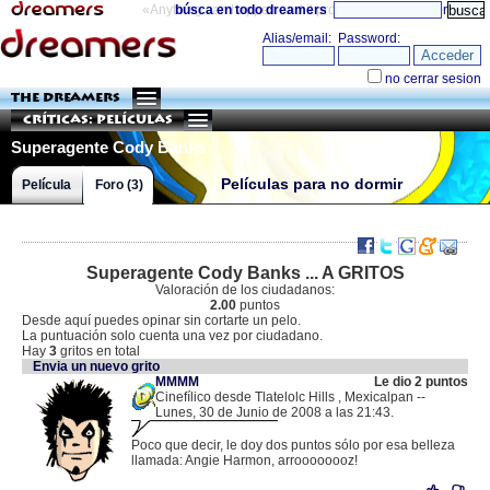
«Anything can happen and it probably will»
búsca en todo dreamers
directorio
THE DREAMERS
Críticas: Películas
Superagente Cody Banks
Películas para no dormir
Película
Foro (3)
Superagente Cody Banks ... A GRITOS
Valoración de los ciudadanos:
2.00
puntos
Desde aquí puedes opinar sin cortarte un pelo.
La puntuación solo cuenta una vez por ciudadano.
Hay
3
gritos en total
Envia un nuevo grito
MMMM
Le dio 2 puntos
Cinefílico desde Tlatelolc Hills , Mexicalpan --
Lunes, 30 de Junio de 2008 a las 21:43.
.
132.248.218.51 |
Poco que decir, le doy dos puntos sólo por esa belleza
llamada: Angie Harmon, arroooooooz!