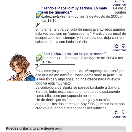
comentar
"Tengo el cabello muy sedoso. Lo malo
Le dio 2
son los gusanos."
puntos
Lobezno-Extreme -- Lunes, 8 de Agosto de 2005 a
las 13:16.
.
85.136.96.38 |
Simplemente otra película de niños aventureros aunque
esta vez sea con un "superagente". Frankie está igual de
insoportable que siempre y la película nos deja con mal
sabor de boca con tanta tontería
comentar
"Las lechuzas no son lo que parecen "
ChemolokY -- Domingo, 8 de Agosto de 2004 a las
01:36.
.
80.36.209.34 |
Pos como yo ya tengo mas de 16 supongo que será por
eso que no me habrá gustado demasiado la peliculilla,
la veo típica y algo sosa, no nos ofrece nada nuevo y
todo ya esta muy visto.
La cuidadora de Banks se parece bastante a Sandra
Bullock, hubo escenas que diría que es exactamente
como ella, pero por supuesto no lo es.
He de decir que están mucho mejor y son más
originales las dos partes de Spy Kids (que por lo menos
creo que pueden gustar a todos los públicos)
comentar
Puedes gritar a tu aire desde aquí