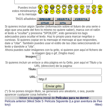
Puedes incluir
estos minidreamys
en tu mensaje
TAGS añadidos:
Si quieres incluir algún Spoiler (información sobre el futuro de una serie o
algo que una parte del foro lo mismo no quiere saber), marca con el ratón
el texto a "ocultar" y presiona "SPOILER", esto generará los tags
adecuados para ocultar el texto. Haz lo propio para marcar negritas o
cursivas. Si quieres copiar en tu mensaje el mensaje al que respondes,
dale a "citar". También puedes usar el estilo de las citas seleccionando el
texto y dandole a "cita".
Ahora puedes subir imágenes con tu grito, si quieres pon aquí el fichero de
la imagen (jpg o gif, 2mgbs max):
Imagen:
Si quieres incluir un enlace a otra página en tu Grito, pon aquí el Título y la
URL (direccion) de la pagina:
Título:
URL:
(*) Si no pones ningún título, se generará uno aleatorio, o sea, puede
aparecer cualquier cosa hehehe =)
- Volver a la pagina inicial de
Películas para no dormir -
Película anterior (West Side S
Película Siguiente (La gran aventura de Pee
tory)
-Wee)