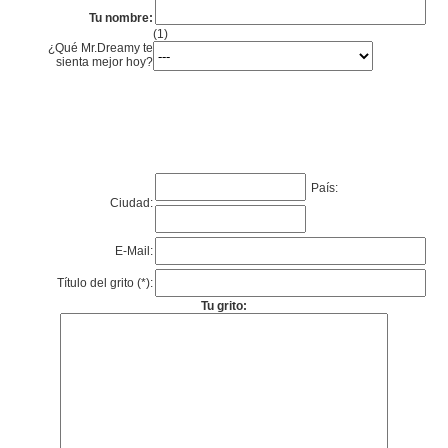
Tu nombre:
(1)
¿Qué Mr.Dreamy te
sienta mejor hoy?
País:
Ciudad:
E-Mail:
Título del grito (*):
Tu grito: