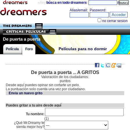
«Anything can happen and it probably will»
búsca en todo dreamers
directorio
THE DREAMERS
Críticas: Películas
De puerta a puerta
Películas para no dormir
Película
Foro
De puerta a puerta ... A GRITOS
Valoración de los ciudadanos:
puntos
Desde aquí puedes opinar sin cortarte un pelo.
La puntuación solo cuenta una vez por ciudadano.
Envia un nuevo grito
Puedes gritar a tu aire desde aquí
Tu nombre:
(1)
¿Qué Mr.Dreamy te
sienta mejor hoy?