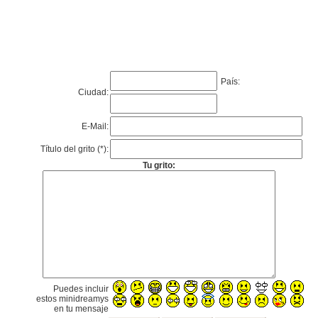
País:
Ciudad:
E-Mail:
Título del grito (*):
Tu grito:
Puedes incluir
estos minidreamys
en tu mensaje