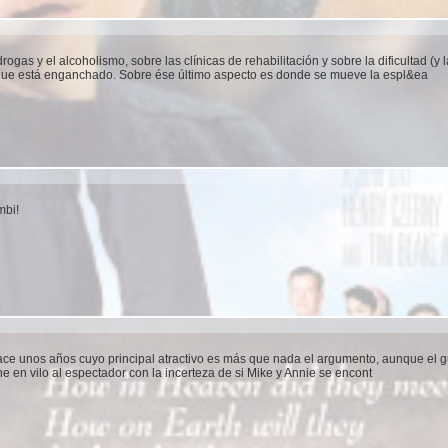
rogas y el alcoholismo, sobre las clínicas de rehabilitación y sobre la dificultad (y
 que está enganchado. Sobre ése último aspecto es donde se mueve la espl&ea
mbi!
hace unos años cuyo principal atractivo es más que nada el argumento, aunque el 
ne en vilo al espectador con la incerteza de si Mike y Annie se encont