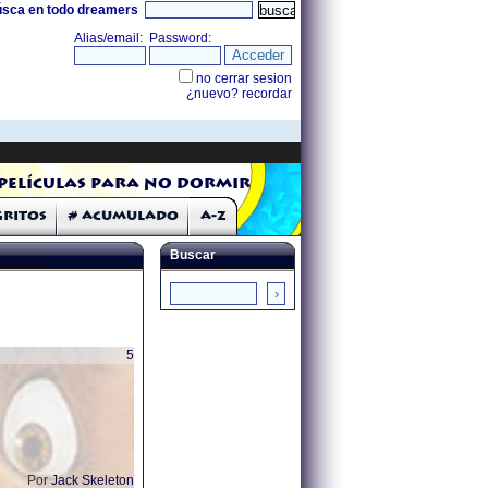
úsca en todo dreamers
Películas para no dormir
Gritos
# Acumulado
A-Z
Buscar
5
Por
Jack Skeleton