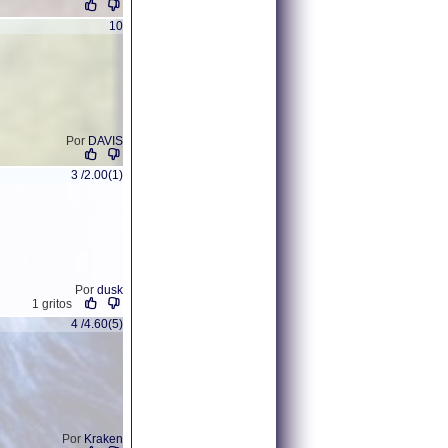
10
Por
DAVIS
3 /2.00(1)
Por
dusk
1 gritos
4 /4.60(5)
Por
Kraken