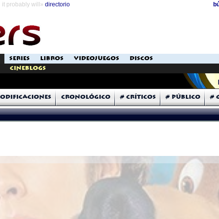
it probably will»
directorio
b
SERIES
LIBROS
VIDEOJUEGOS
DISCOS
Cineblogs
odificaciones
Cronológico
# Críticos
# Público
# 