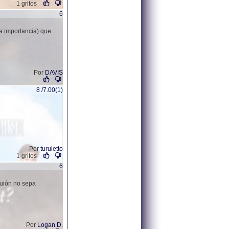
1 gritos
6
 la importancia) que
Por
DAVIS
8 /7.00(1)
Por
turuletto
1 gritos
6
guión no sepa
Por
Logan D.