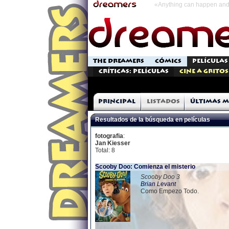
«Anything can happen and 
THE DREAMERS
CÓMICS
PELÍCULAS
Críticas: Películas
Cine a Gritos
Principal
Listados
Últimas m
Resultados de la búsqueda en películas
fotografia
:
Jan Kiesser
Total: 8
Scooby Doo: Comienza el misterio
Scooby Doo 3
Brian Levant
Como Empezo Todo.