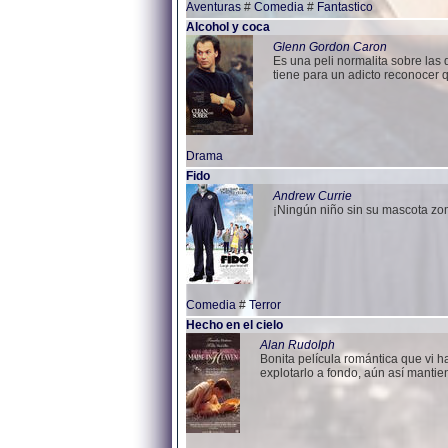
Aventuras
#
Comedia
#
Fantastico
Alcohol y coca
Glenn Gordon Caron
Es una peli normalita sobre las d
tiene para un adicto reconocer
Drama
Fido
Andrew Currie
¡Ningún niño sin su mascota zo
Comedia
#
Terror
Hecho en el cielo
Alan Rudolph
Bonita película romántica que vi 
explotarlo a fondo, aún así mantie