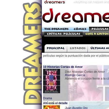
«Anything can happen and 
THE DREAMERS
CÓMICS
PELÍCULAS
Críticas: Películas
Cine a Gritos
Principal
Listados
Últimas m
películas según la puntuación dada por el público
10 Historias Cortas de Amor
Diez Historias Cortas de Amor
Rodrigo García
Abriendo el corazón frente a la 
Drama
Ahí está el detalle
Juan Bustillo Oro