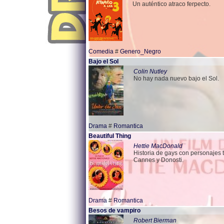
Un auténtico atraco ferpecto.
Comedia
#
Genero_Negro
Bajo el Sol
Colin Nutley
No hay nada nuevo bajo el Sol.
Drama
#
Romantica
Beautiful Thing
Hettie MacDonald
Historia de gays con personajes ti
Cannes y Donosti.
Drama
#
Romantica
Besos de vampiro
Robert Bierman