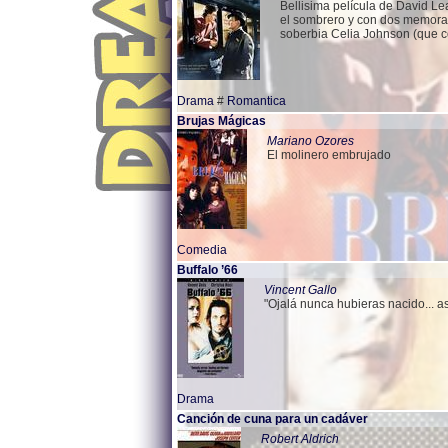
Bellisima película de David Le
el sombrero y con dos memorab
soberbia Celia Johnson (que c
Drama
#
Romantica
Brujas Mágicas
Mariano Ozores
El molinero embrujado
Comedia
Buffalo ’66
Vincent Gallo
"Ojalá nunca hubieras nacido... así
Drama
Canción de cuna para un cadáver
Robert Aldrich