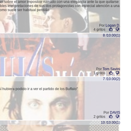
an sobre el amor imposible narrado con una elegancia ante la que quitarse
les interpretaciones de sus dos protagonistas con especial atención a una
omo suele ser habitual perdi&o
Por
Logan D.
4 gritos
8 /10.00(1)
Por
Tom Savini
1 gritos
7 /10.00(2)
 hubiera podido ir a ver el partido de los Buffalo"
Por
DAVIS
2 gritos
10 /10.00(1)