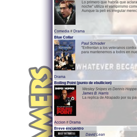
Lo primero que habría que aclarar
noche" utiliza el vampirismo com
Aunque la peli es irregular merec
Comedia
#
Drama
Blue Collar
Paul Schrader
"Enfrentan a los veteranos contra 
para mantenernos a todos en nue
Drama
Boiling Point (punto de ebullicion)
Wesley Snipes vs Dennis Hoppe
James B. Harris
La replica de Atrapado por su p
Accion
#
Drama
Breve encuentro
David Lean