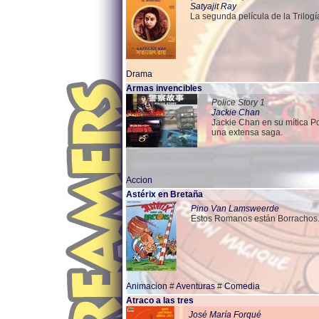
Satyajit Ray
La segunda película de la Trilogí
Drama
Armas invencibles
Police Story 1
Jackie Chan
Jackie Chan en su mítica P
una extensa saga.
Accion
Astérix en Bretaña
Pino Van Lamsweerde
Estos Romanos están Borrachos
Animacion
#
Aventuras
#
Comedia
Atraco a las tres
José María Forqué