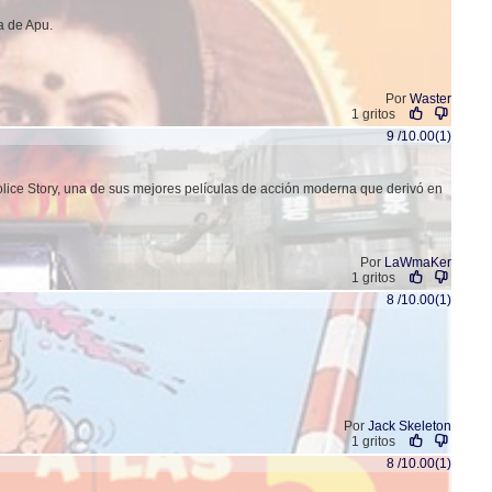
a de Apu.
Por
Waster
1 gritos
9 /10.00(1)
olice Story, una de sus mejores películas de acción moderna que derivó en
Por
LaWmaKer
1 gritos
8 /10.00(1)
.
Por
Jack Skeleton
1 gritos
8 /10.00(1)