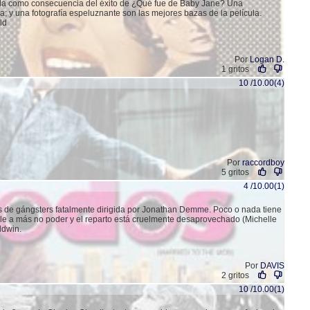
ida como consecuencia del éxito de ¿Qué fue de Baby Jane? Una
; y una fotografía espeluznante son las mejores bazas de la película.
ld
Por
Logan D.
1 gritos
10 /10.00(4)
Por
raccordboy
5 gritos
4 /10.00(1)
s de gángsters fatalmente dirigida por Jonathan Demme. Poco o nada tiene
sible a más no poder y el reparto está cruelmente desaprovechado (Michelle
ldwin.
Por
DAVIS
2 gritos
10 /10.00(1)