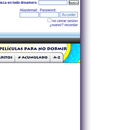
úsca en todo dreamers
Películas para no dormir
Gritos
# Acumulado
A-Z