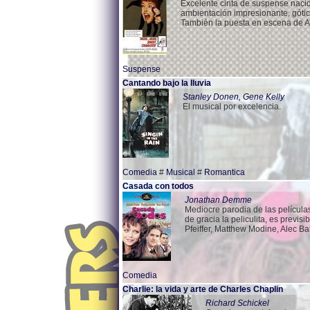
Excelente cinta de suspense nac
ambientación impresionante, gótica
También la puesta en escena de A
Suspense
Cantando bajo la lluvia
Stanley Donen, Gene Kelly
El musical por excelencia.
Comedia
#
Musical
#
Romantica
Casada con todos
Jonathan Demme
Mediocre parodia de las película
de gracia la peliculita, es previ
Pfeiffer, Matthew Modine, Alec Ba
Comedia
Charlie: la vida y arte de Charles Chaplin
Richard Schickel