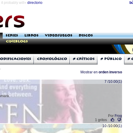
it probably will»
directorio
b
SERIES
LIBROS
VIDEOJUEGOS
DISCOS
Cineblogs
odificaciones
Cronológico
# Críticos
# Público
# 
.
Mostrar en
orden inverso
7 /10.00(1)
cámara.
Por
Frog
1 gritos
10 /10.00(1)