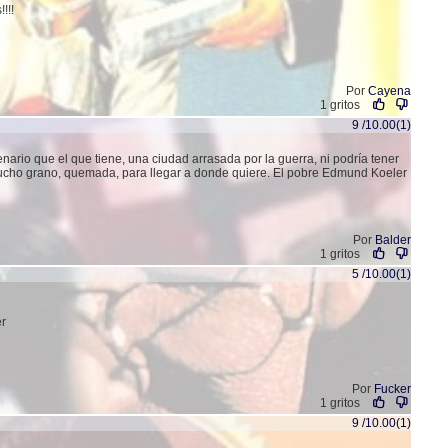
!!!
Por
Cayena
1 gritos
9 /10.00(1)
enario que el que tiene, una ciudad arrasada por la guerra, ni podría tener
mucho grano, quemada, para llegar a donde quiere. El pobre Edmund Koeler
Por
Balder
1 gritos
5 /10.00(1)
r
Por
Fucker
1 gritos
9 /10.00(1)