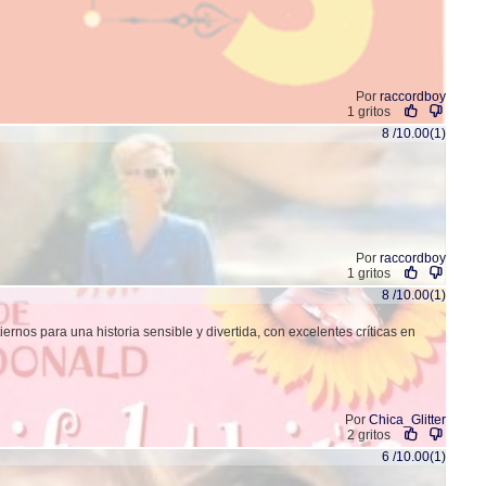
Por
raccordboy
1 gritos
8 /10.00(1)
Por
raccordboy
1 gritos
8 /10.00(1)
ernos para una historia sensible y divertida, con excelentes críticas en
Por
Chica_Glitter
2 gritos
6 /10.00(1)