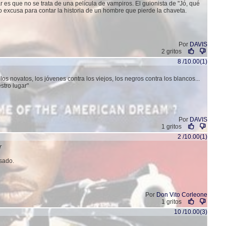
 es que no se trata de una película de vampiros. El guionista de "Jó, qué
o excusa para contar la historia de un hombre que pierde la chaveta.
Por
DAVIS
2 gritos
8 /10.00(1)
los novatos, los jóvenes contra los viejos, los negros contra los blancos...
stro lugar"
Por
DAVIS
1 gritos
2 /10.00(1)
r
asado.
Por
Don Vito Corleone
1 gritos
10 /10.00(3)