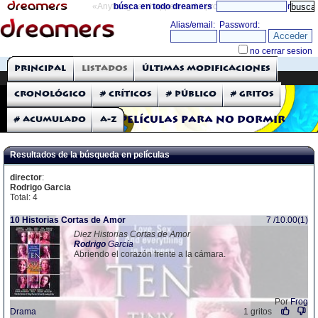
«Anything can happen and it probably will»
búsca en todo dreamers
directorio
THE DREAMERS
Principal
Listados
Últimas modificaciones
Críticas: Películas
Cronológico
# Críticos
# Público
# Gritos
# Acumulado
A-Z
Películas para no dormir
Resultados de la búsqueda en películas
director
:
Rodrigo Garcia
Total: 4
10 Historias Cortas de Amor
7 /10.00(1)
Diez Historias Cortas de Amor
Rodrigo
García
Abriendo el corazón frente a la cámara.
Por
Frog
Drama
1 gritos