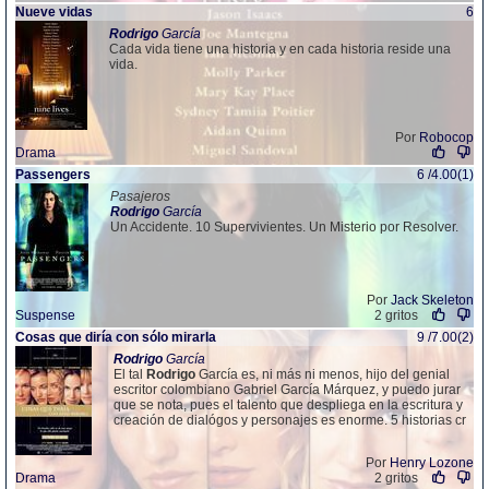
Nueve vidas
6
Rodrigo
García
Cada vida tiene una historia y en cada historia reside una
vida.
Por
Robocop
Drama
Passengers
6 /4.00(1)
Pasajeros
Rodrigo
García
Un Accidente. 10 Supervivientes. Un Misterio por Resolver.
Por
Jack Skeleton
Suspense
2 gritos
Cosas que diría con sólo mirarla
9 /7.00(2)
Rodrigo
García
El tal
Rodrigo
García es, ni más ni menos, hijo del genial
escritor colombiano Gabriel García Márquez, y puedo jurar
que se nota, pues el talento que despliega en la escritura y
creación de dialógos y personajes es enorme. 5 historias cr
Por
Henry Lozone
Drama
2 gritos