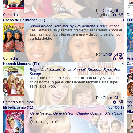
Por
Chica_Glitter
Comedia
1 gritos
Dr
Cosas de Hermanas
(T1)
8
El 
Asaad Kelada, Terri McCoy, Art Dielhenn, Chuck Vinson
Las Gemelas Tía y Tamera crecieron separadas. Ahora el
azar las ha unido y les espera una vida con diversión por
partida doble.
Por
Chica_Glitter
Comedia
Ani
Hannah Montana
(T1)
4
Car
Roger Christiansen, David Kendall, Shannon Flynn, Fred
Savage
Una Chica con doble vida. Por un lado Miley Stewart, una
chica normal, y por el otro Hannah Montana, una super
estrella del Pop.
Por
Chica_Glitter
Comedia
#
Musical
Acc
ntic
Mi bella genio
(T1)
8 /7.00(1)
Ell
Gene Nelson, Gene Nelson, Claudio Guzmán, Alan Rafki
n
Qué bella genio!!!