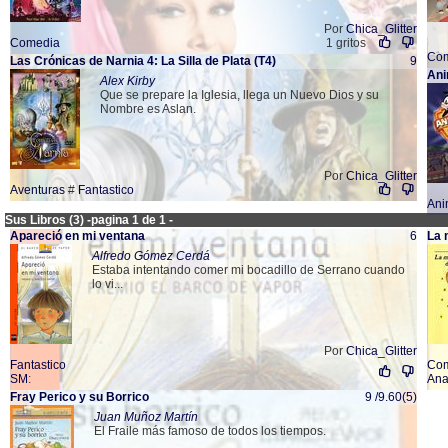
Por
Chica_Glitter
Comedia
1 gritos
Co
Las Crónicas de Narnia 4: La Silla de Plata
(T4)
9
Ani
Alex Kirby
Que se prepare la Iglesia, llega un Nuevo Dios y su
Nombre es Aslan.
Por
Chica_Glitter
Aventuras
#
Fantastico
Ani
Sus Libros (3) -pagina 1 de 1 -
Apareció en mi ventana
6
La 
Alfredo Gómez Cerdá
Estaba intentando comer mi bocadillo de Serrano cuando
lo vi...
Por
Chica_Glitter
Fantastico
Co
SM
:
An
Fray Perico y su Borrico
9 /9.60(5)
Juan Muñoz Martín
El Fraile más famoso de todos los tiempos.