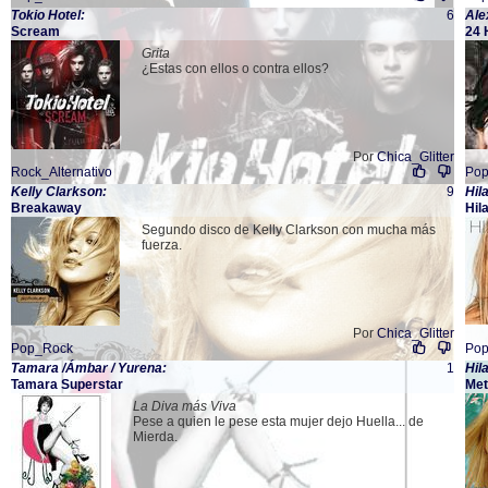
Tokio Hotel:
6
Ale
Scream
24 
Grita
¿Estas con ellos o contra ellos?
Por
Chica_Glitter
Rock_Alternativo
Po
Kelly Clarkson:
9
Hil
Breakaway
Hil
Segundo disco de Kelly Clarkson con mucha más
fuerza.
Por
Chica_Glitter
Pop_Rock
Po
Tamara /Ámbar / Yurena:
1
Hil
Tamara Superstar
Met
La Diva más Viva
Pese a quien le pese esta mujer dejo Huella... de
Mierda.