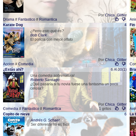
Por
Chica_Glitter
Drama
#
Fantastico
#
Romantica
Ani
Karate Dog
4
Fin
¿Perro esto qué es?
Bob Clark
El polícia con mejor olfato
Por
Chica_Glitter
Accion
#
Comedia
Co
¿Estás ahí?
6 /4.00(1)
Bra
Una comedia sobrenatural
Roberto Santiago
¿Qué pasaría si tu novia fuese una fantasma un poco
celosa?
Por
Chica_Glitter
Comedia
#
Fantastico
#
Romantica
1 gritos
Ani
Copito de nieve
6
La 
Andrés G. Schaer
Ser diferente no es fácil