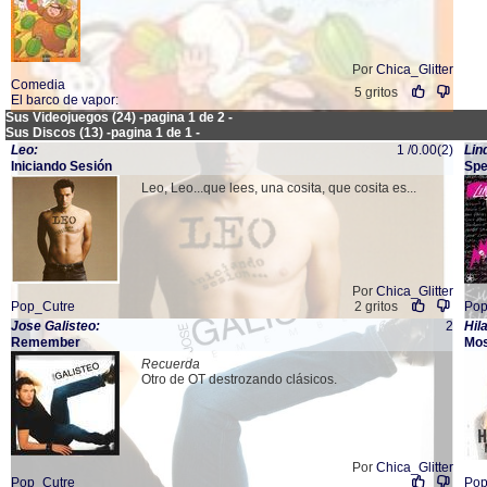
Por
Chica_Glitter
Comedia
5 gritos
El barco de vapor
:
Sus Videojuegos (24) -pagina 1 de 2 -
Sus Discos (13) -pagina 1 de 1 -
Leo:
1 /0.00(2)
Lin
Iniciando Sesión
Sp
Leo, Leo...que lees, una cosita, que cosita es...
Por
Chica_Glitter
Pop_Cutre
2 gritos
Po
Jose Galisteo:
2
Hil
Remember
Mos
Recuerda
Otro de OT destrozando clásicos.
Por
Chica_Glitter
Pop_Cutre
Po