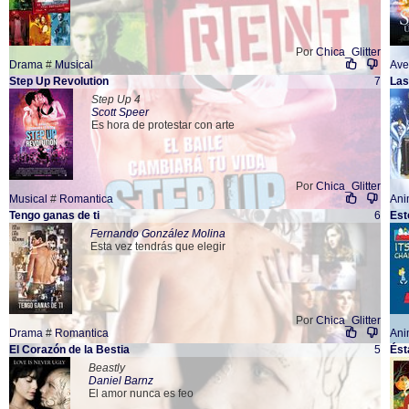
Por
Chica_Glitter
Drama
#
Musical
Ave
Step Up Revolution
7
Las
Step Up 4
Scott Speer
Es hora de protestar con arte
Por
Chica_Glitter
Musical
#
Romantica
Ani
Tengo ganas de ti
6
Est
Fernando González Molina
Esta vez tendrás que elegir
Por
Chica_Glitter
Drama
#
Romantica
Ani
El Corazón de la Bestia
5
Ést
Beastly
Daniel Barnz
El amor nunca es feo