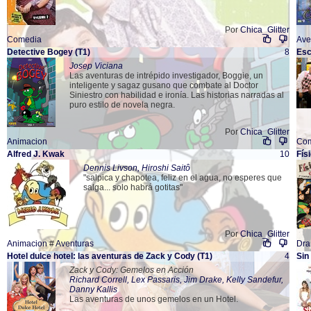
Por
Chica_Glitter
Comedia
Ave
Detective Bogey
(T1)
8
Esc
Josep Viciana
Las aventuras de intrépido investigador, Boggie, un
inteligente y sagaz gusano que combate al Doctor
Siniestro con habilidad e ironía. Las historias narradas al
puro estilo de novela negra.
Por
Chica_Glitter
Animacion
Co
Alfred J. Kwak
10
Fís
Dennis Livson, Hiroshi Saitô
"salpica y chapotea, feliz en el agua, no esperes que
salga... solo habrá gotitas"
Por
Chica_Glitter
Animacion
#
Aventuras
Dr
Hotel dulce hotel: las aventuras de Zack y Cody
(T1)
4
Sin
Zack y Cody: Gemelos en Acción
Richard Correll, Lex Passaris, Jim Drake, Kelly Sandefur,
Danny Kallis
Las aventuras de unos gemelos en un Hotel.