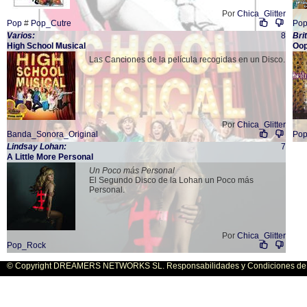
Por
Chica_Glitter
Pop
#
Pop_Cutre
Po
Varios:
8
Bri
High School Musical
Oop
Las Canciones de la película recogidas en un Disco.
Por
Chica_Glitter
Banda_Sonora_Original
Po
Lindsay Lohan:
7
A Little More Personal
Un Poco más Personal
El Segundo Disco de la Lohan un Poco más
Personal.
Por
Chica_Glitter
Pop_Rock
© Copyright DREAMERS NETWORKS SL. Responsabilidades y Condiciones de U