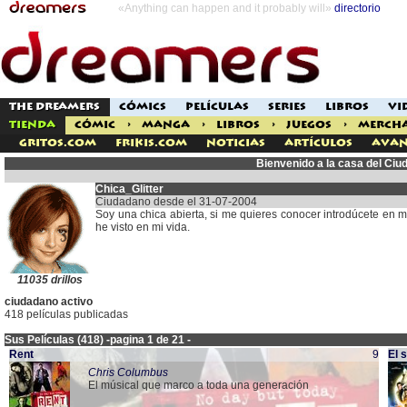
«Anything can happen and it probably will»
directorio
THE DREAMERS
CÓMICS
PELÍCULAS
SERIES
LIBROS
VI
TIENDA
CÓMIC
>
MANGA
>
LIBROS
>
JUEGOS
>
MERCH
Gritos.com
Frikis.com
Noticias
Artículos
Avan
Bienvenido a la casa del Ciu
Chica_Glitter
Ciudadano desde el 31-07-2004
Soy una chica abierta, si me quieres conocer introdúcete en m
he visto en mi vida.
11035 drillos
ciudadano activo
418 películas publicadas
Sus Películas (418) -pagina 1 de 21 -
Rent
9
El 
Chris Columbus
El músical que marco a toda una generación