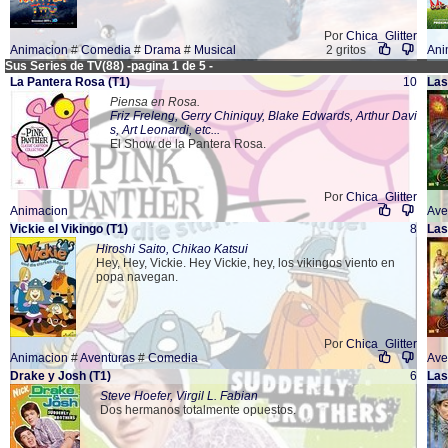
Por
Chica_Glitter
Animacion
#
Comedia
#
Drama
#
Musical
2 gritos
Ani
Sus Series de TV(88) -pagina 1 de 5 -
La Pantera Rosa
(T1)
10
Las
Piensa en Rosa.
Friz Freleng, Gerry Chiniquy, Blake Edwards, Arthur Davi
s, Art Leonardi, etc...
El Show de la Pantera Rosa.
Por
Chica_Glitter
Animacion
Ave
Vickie el Vikingo
(T1)
8
Las
Hiroshi Saito, Chikao Katsui
Hey, Hey, Vickie. Hey Vickie, hey, los vikingos viento en
popa navegan.
Por
Chica_Glitter
Animacion
#
Aventuras
#
Comedia
Ave
Drake y Josh
(T1)
6
Las
Steve Hoefer, Virgil L. Fabian
Dos hermanos totalmente opuestos.