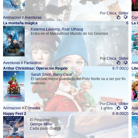
Por
Chica_Glitter
Animacion
#
Aventuras
Co
La montaña mágica
6
La 
Katarina Launing, Roar Uthaug
Entra en el Maravilloso Mundo de los Gnomos
Por
Chica_Glitter
Aventuras
#
Fantastico
Ani
Arthur Christmas: Operación Regalo
8 /7.00(1)
Lib
Sarah Smith, Barry Cook
El secreto mejor guardado del Polo Norte va a ser por fin
revelado
Por
Chica_Glitter
Animacion
#
Comedia
1 gritos
Ave
Happy Feet 2
8 /8.00(2)
Gno
El Pingüino
George Miller
Cada paso cuenta