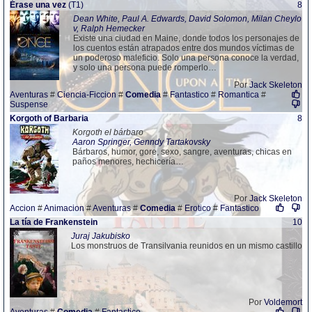
Érase una vez
(T1)
8
Dean White, Paul A. Edwards, David Solomon, Milan Cheylo
v, Ralph Hemecker
Existe una ciudad en Maine, donde todos los personajes de
los cuentos están atrapados entre dos mundos víctimas de
un poderoso maleficio. Solo una persona conoce la verdad,
y solo una persona puede romperlo…
Por
Jack Skeleton
Aventuras
#
Ciencia-Ficcion
#
Comedia
#
Fantastico
#
Romantica
#
Suspense
Korgoth of Barbaria
8
Korgoth el bárbaro
Aaron Springer, Genndy Tartakovsky
Bárbaros, humor, gore, sexo, sangre, aventuras, chicas en
paños menores, hechicería…
Por
Jack Skeleton
Accion
#
Animacion
#
Aventuras
#
Comedia
#
Erotico
#
Fantastico
La tía de Frankenstein
10
Juraj Jakubisko
Los monstruos de Transilvania reunidos en un mismo castillo
Por
Voldemort