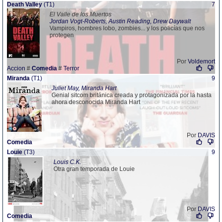
Death Valley
(T1)
7
El Valle de los Muertos
Jordan Vogt-Roberts, Austin Reading, Drew Daywalt
Vampiros, hombres lobo, zombies... y los policías que nos
protegen
Por
Voldemort
Accion
#
Comedia
#
Terror
Miranda
(T1)
9
Juliet May, Miranda Hart
Genial sitcom británica creada y protagonizada por la hasta
ahora desconocida Miranda Hart
Por
DAVIS
Comedia
Louie
(T3)
9
Louis C.K.
Otra gran temporada de Louie
Por
DAVIS
Comedia