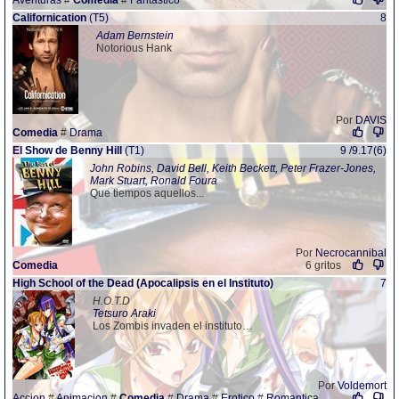
Aventuras
#
Comedia
#
Fantastico
Californication
(T5)
8
Adam Bernstein
Notorious Hank
Por
DAVIS
Comedia
#
Drama
El Show de Benny Hill
(T1)
9 /9.17(6)
John Robins, David Bell, Keith Beckett, Peter Frazer-Jones,
Mark Stuart, Ronald Foura
Que tiempos aquellos...
Por
Necrocannibal
Comedia
6 gritos
High School of the Dead (Apocalipsis en el Instituto)
7
H.O.T.D
Tetsuro Araki
Los Zombis invaden el instituto…
Por
Voldemort
Accion
#
Animacion
#
Comedia
#
Drama
#
Erotico
#
Romantica