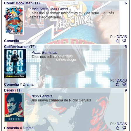
Comic Book Men
(T1)
6
Kevin Smith, Matt Elkind
Estos tíos se toman los cómics muy en serio… quizás
demasiado en serio.
Por
DAVIS
Comedia
Californication
(T6)
5
Adam Bernstein
Dios nos odia a todos
Por
DAVIS
Comedia
#
Drama
Derek
(T1)
9
Ricky Gervais
Una nueva
comedia
de Ricky Gervais
Por
DAVIS
Comedia
#
Drama