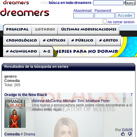
«Anything can happen and it probably will»
búsca en todo dreamers
directorio
THE DREAMERS
Principal
Listados
Últimas modificaciones
Críticas: Series de TV
Cronológico
# Críticos
# Público
# Gritos
# Acumulado
A-Z
Series para no dormir
Resultados de la búsqueda en series
genero
:
Comedia
Total: 265
Orange Is the New Black
7
Andrew McCarthy, Michael Trim, Matthew Penn
Una nueva y provocadora serie sobre cómo encontrarse a sí
mismo entre rejas
Por
DAVIS
Comedia
#
Drama