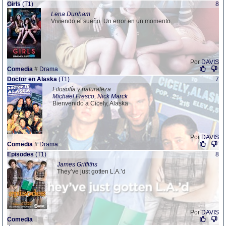
Girls
(T1)
8
Lena Dunham
Viviendo el sueño. Un error en un momento.
Por
DAVIS
Comedia
#
Drama
Doctor en Alaska
(T1)
7
Filosofía y naturaleza
Michael Fresco, Nick Marck
Bienvenido a Cicely, Alaska
Por
DAVIS
Comedia
#
Drama
Episodes
(T1)
8
James Griffiths
They’ve just gotten L.A.’d
Por
DAVIS
Comedia