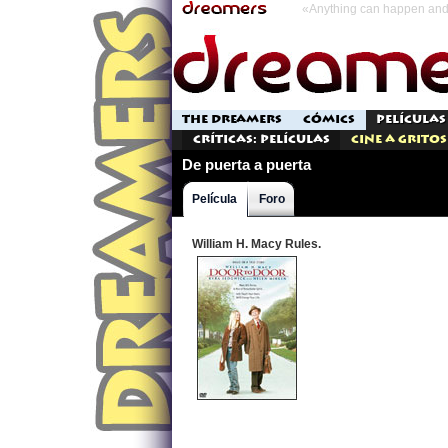
«Anything can happen and 
THE DREAMERS
CÓMICS
PELÍCULAS
Críticas: Películas
Cine a Gritos
De puerta a puerta
Película
Foro
William H. Macy Rules.