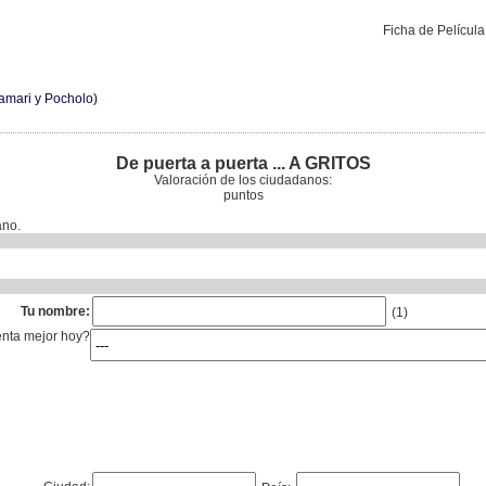
Ficha de Películ
amari y Pocholo)
De puerta a puerta ... A GRITOS
Valoración de los ciudadanos:
puntos
ano.
Tu nombre:
(1)
enta mejor hoy?