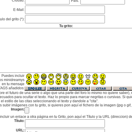
Ciudad:
País:
E-Mail:
tulo del grito (*):
Tu grito:
Puedes incluir
os minidreamys
en tu mensaje
TAGS añadidos:
bre el futuro de una serie o algo que una parte del foro lo mismo no quiere saber), m
cuados para ocultar el texto. Haz lo propio para marcar negritas o cursivas. Si qu
l estilo de las citas seleccionando el texto y dandole a "cita".
subir imágenes con tu grito, si quieres pon aquí el fichero de la imagen (jpg o gi
Imagen:
incluir un enlace a otra página en tu Grito, pon aquí el Título y la URL (direccion) d
Título:
URL: