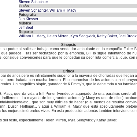
Steven Schachter
Guión
Steven Schachter
,
William H. Macy
Fotografía
Jan Kiesser
Música
Jeff Beal
Reparto
William H. Macy
,
Helen Mirren
,
Kyra Sedgwick
,
Kathy Baker
,
Joel Brook
Sinopsis
de su padre al solicitar trabajo como vendedor ambulante en la compañía Fuller B
que padece. Tras ser rechazado por la empresa, Bill lo sigue intentando de n
, consigue convencerles para que le concedan su peor ruta comercial, que, con s
Crítica
n par de años pero es infinitamente superior a la mayoría de chorradas que llegan a
te, pero tratada con mucha ternura. El compromiso de los actores con el proye
 reales. Un magnífico biopic, ganador de 6 Emmy’s, que le debe todo a su formidab
H. Macy, que da vida a Bill Porter (vendedor aquejado de una parálisis cerebral
indiferente. La mayoría de los grandes actores (y Macy es uno de ellos) acaban
ntal/invidente/etc... que son muy difíciles de hacer (o al menos de resultar conv
, Dustin Hoffman... y aquí a William H. Macy que está absolutamente pletórico
de los mejores intérpretes vivos. En esta producción además también interviene com
s del resto, especialmente Helen Mirren, Kyra Sedgwick y Kathy Baker.