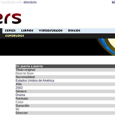
it probably will»
directorio
b
SERIES
LIBROS
VIDEOJUEGOS
DISCOS
Cineblogs
De puerta a puerta
Título original
Door to Door
Nacionalidad
Estados Unidos de América
Año
2002
Género
Drama
Formato
Color
Duración
90
Director