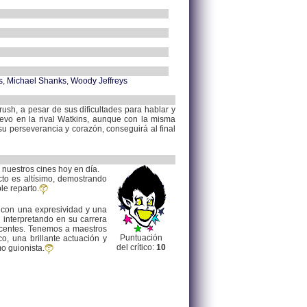
s
,
Michael Shanks
,
Woody Jeffreys
rush, a pesar de sus dificultades para hablar y
uevo en la rival Watkins, aunque con la misma
u perseverancia y corazón, conseguirá al final
 nuestros cines hoy en día.
cto es altísimo, demostrando
le reparto.
) con una expresividad y una
 interpretando en su carrera
incentes. Tenemos a maestros
Puntuación
, una brillante actuación y
del crítico:
10
o guionista.