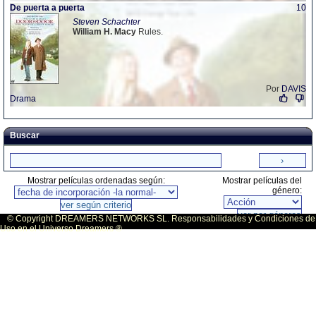
De puerta a puerta
10
Steven Schachter
William
H.
Macy
Rules.
Por
DAVIS
Drama
Buscar
Mostrar películas ordenadas según:
Mostrar películas del
género:
© Copyright DREAMERS NETWORKS SL. Responsabilidades y Condiciones de
Uso en el Universo Dreamers ®