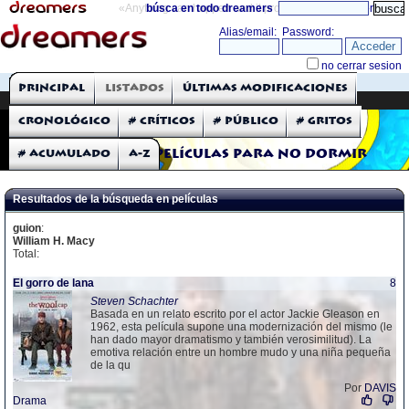
«Anything can happen and it probably will»
búsca en todo dreamers
directorio
THE DREAMERS
Principal
Listados
Últimas modificaciones
Críticas: Películas
Cronológico
# Críticos
# Público
# Gritos
# Acumulado
A-Z
Películas para no dormir
Resultados de la búsqueda en películas
guion
:
William H. Macy
Total:
El gorro de lana
8
Steven Schachter
Basada en un relato escrito por el actor Jackie Gleason en
1962, esta película supone una modernización del mismo (le
han dado mayor dramatismo y también verosimilitud). La
emotiva relación entre un hombre mudo y una niña pequeña
de la qu
Por
DAVIS
Drama