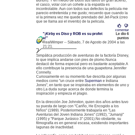
Burton). Y en medio de todos sus fallos un gran acierto;
el casco, volar con un cohete a la espalda es
incontrolable. Aun con todos sus defectos la pelicula me
parecio entretenida y me gusto; recuerdo que cuando la
vi la primera vez me quede prendado del Jet-Pack (creo
que se llama asi el invento) de la pelicula.
comentar
"¡Kirby es Diso y ROB es su profet
Le dio 6
a!"
puntos
RealWimper -- Sábado, 7 de Agosto de 2004 a las
21:21.
.
62.174.79.209 |
Simpática producción de aventuras de la factoría Disney,
lo que implica andarse con pies de plomo.Nunca
destacó de forma especial pero es bastante aceptable.A
ello contribuye la presencia de una guapetona Jennifer
Connelly.
Curiosamente en su momento fue descrita por algunas
medios como "un cruce entre
Superman
e Indiana
Jones", en tanto que se inspiraba en elementos de uno y
otro.La duda surge acerca de donde termina la
inspiración y empieza el plagio.
En la dirección Joe Johnston, quien dos años antes tuvo
su puesta de largo con "Cariño, He Encogido a los
Niños" (1989). Posteriormente trabajaría en "Las
Aventuras del Joven Indiana Jones" (1992), "Jumanji"
(1995) y "Parque Jurásico 3" (2001).No obstante, su
filmografía es en general escasa, existiendo importantes
lagunas de inactividad.