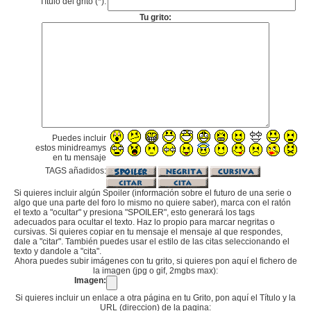
Título del grito (*):
Tu grito:
Puedes incluir
estos minidreamys
en tu mensaje
TAGS añadidos:
Si quieres incluir algún Spoiler (información sobre el futuro de una serie o
algo que una parte del foro lo mismo no quiere saber), marca con el ratón
el texto a "ocultar" y presiona "SPOILER", esto generará los tags
adecuados para ocultar el texto. Haz lo propio para marcar negritas o
cursivas. Si quieres copiar en tu mensaje el mensaje al que respondes,
dale a "citar". También puedes usar el estilo de las citas seleccionando el
texto y dandole a "cita".
Ahora puedes subir imágenes con tu grito, si quieres pon aquí el fichero de
la imagen (jpg o gif, 2mgbs max):
Imagen:
Si quieres incluir un enlace a otra página en tu Grito, pon aquí el Título y la
URL (direccion) de la pagina: