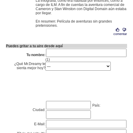
La infografía, como era habitual por entonces, corrió a
cargo de ILM. A fin de cuentas la aventura comercial de
Cameron y Stan Winston con Digital Domain aún estaba
por llegar.
En resumen: Película de aventuras sin grandes
pretensiones.
comentar
Puedes gritar a tu aire desde aquí
Tu nombre:
(1)
¿Qué Mr.Dreamy te
sienta mejor hoy?
País:
Ciudad:
E-Mail: