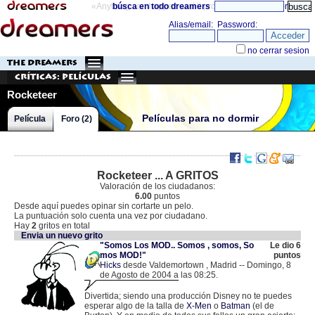
«Anything can happen and it probably will»
búsca en todo dreamers
directorio
THE DREAMERS
Críticas: Películas
Rocketeer
Películas para no dormir
Película
Foro (2)
Rocketeer ... A GRITOS
Valoración de los ciudadanos:
6.00
puntos
Desde aquí puedes opinar sin cortarte un pelo.
La puntuación solo cuenta una vez por ciudadano.
Hay
2
gritos en total
Envia un nuevo grito
"Somos Los MOD.. Somos , somos, So
Le dio 6
mos MOD!"
puntos
Hicks
desde Valdemortown , Madrid -- Domingo, 8
de Agosto de 2004 a las 08:25.
.
82.158.8.216 |
Divertida; siendo una producción Disney no te puedes
esperar algo de la talla de
X-Men
o
Batman
(el de