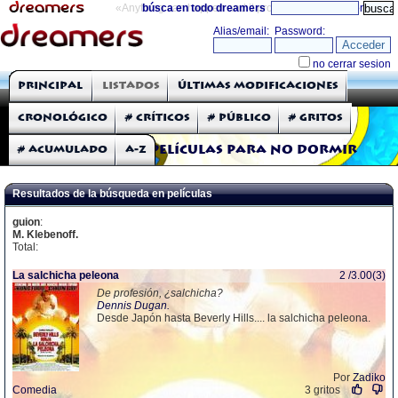
«Anything can happen and it probably will»
búsca en todo dreamers
directorio
THE DREAMERS
Principal
Listados
Últimas modificaciones
Críticas: Películas
Cronológico
# Críticos
# Público
# Gritos
# Acumulado
A-Z
Películas para no dormir
Resultados de la búsqueda en películas
guion
:
M. Klebenoff.
Total:
La salchicha peleona
2 /3.00(3)
De profesión, ¿salchicha?
Dennis Dugan.
Desde Japón hasta Beverly Hills.... la salchicha peleona.
Por
Zadiko
Comedia
3 gritos