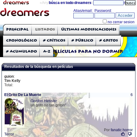
«Anything can happen and it probably will»
búsca en todo dreamers
directorio
THE DREAMERS
Principal
Listados
Últimas modificaciones
Críticas: Películas
Cronológico
# Críticos
# Público
# Gritos
# Acumulado
A-Z
Películas para no dormir
Resultados de la búsqueda en películas
guion
:
Tim Kelly
Total:
El Grito De La Muerte
6
Gordon Hessler
un grito no tan griton"
Por
fanatic horror
Terror