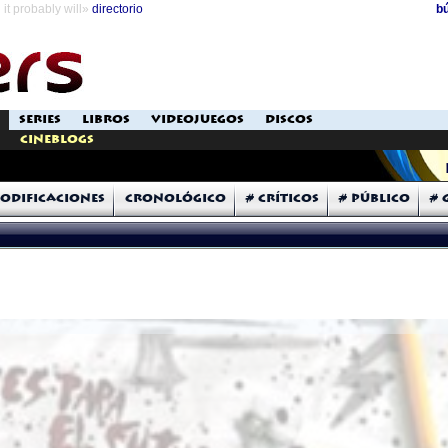
it probably will»
directorio
b
SERIES
LIBROS
VIDEOJUEGOS
DISCOS
Cineblogs
odificaciones
Cronológico
# Críticos
# Público
# 