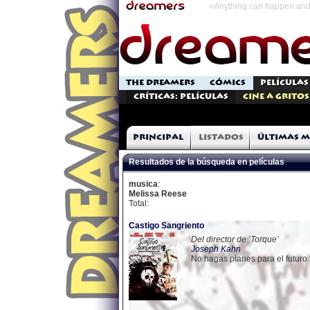
«Anything can happen and 
THE DREAMERS
CÓMICS
PELÍCULAS
Críticas: Películas
Cine a Gritos
Principal
Listados
Últimas m
Resultados de la búsqueda en películas
musica
:
Melissa Reese
Total:
Castigo Sangriento
Del director de ’Torque’
Joseph Kahn
No hagas planes para el futuro