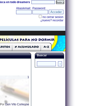
úsca en todo dreamers
Películas para no dormir
Gritos
# Acumulado
A-Z
Buscar
1
Por
Don Vito Corleone