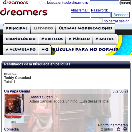
«Anything can happen and it probably will»
búsca en todo dreamers
directorio
THE DREAMERS
Principal
Listados
Últimas modificaciones
Críticas: Películas
Cronológico
# Críticos
# Público
# Gritos
# Acumulado
A-Z
Películas para no dormir
Resultados de la búsqueda en películas
musica
:
Teddy Casteluci
Total: 1
Un Papa Genial
5 /2.50(2)
Dennis Dugan
Adam Sandler adopta un niño......un desastre total
Por
trollhammaren
Comedia
2 gritos