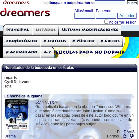
«Anything can happen and it probably will»
búsca en todo dreamers
directorio
THE DREAMERS
Principal
Listados
Últimas modificaciones
Críticas: Películas
Cronológico
# Críticos
# Público
# Gritos
# Acumulado
A-Z
Películas para no dormir
Resultados de la búsqueda en películas
reparto
:
Cyril Delevanti
Total:
La noche de la iguana
8
John Huston
Gran película basada en la obra de Tennessee Williams
que adaptó acertadamente John Huston. Como suele
pasar en las adaptaciones de este autor todo ocurre en un
espacio cerrado, asfixiante (casi puedes sentir el calor de
México), entre los personajes surjen
Por
DAVIS
Drama
1 gritos