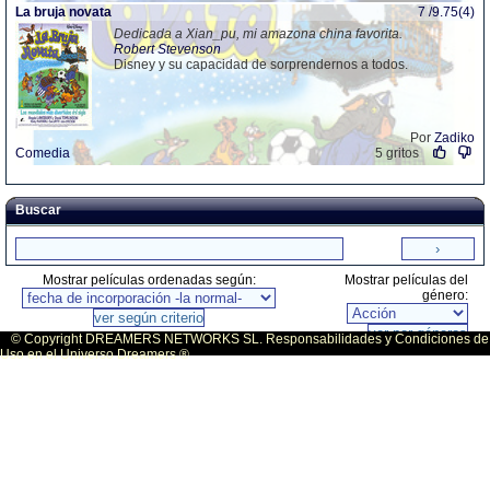
La bruja novata
7 /9.75(4)
Dedicada a Xian_pu, mi amazona china favorita.
Robert Stevenson
Disney y su capacidad de sorprendernos a todos.
Por
Zadiko
Comedia
5 gritos
Buscar
Mostrar películas ordenadas según:
Mostrar películas del
género:
© Copyright DREAMERS NETWORKS SL. Responsabilidades y Condiciones de
Uso en el Universo Dreamers ®