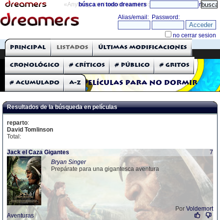
«Anything can happen and it probably will»
búsca en todo dreamers
directorio
THE DREAMERS
Principal
Listados
Últimas modificaciones
Críticas: Películas
Cronológico
# Críticos
# Público
# Gritos
# Acumulado
A-Z
Películas para no dormir
Resultados de la búsqueda en películas
reparto
:
David Tomlinson
Total:
Jack el Caza Gigantes
7
Bryan Singer
Prepárate para una gigantesca aventura
Por
Voldemort
Aventuras