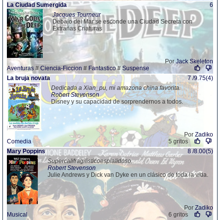
La Ciudad Sumergida
6
Jacques Tourneur
Debajo del Mar se esconde una Ciudad Secreta con
Extrañas Criaturas
Por
Jack Skeleton
Aventuras
#
Ciencia-Ficcion
#
Fantastico
#
Suspense
La bruja novata
7 /9.75(4)
Dedicada a Xian_pu, mi amazona china favorita.
Robert Stevenson
Disney y su capacidad de sorprendernos a todos.
Por
Zadiko
Comedia
5 gritos
Mary Poppins
8 /8.00(5)
Supercalifragilisticoespialidoso.
Robert Stevenson
Julie Andrews y Dick van Dyke en un clásico de toda la vida.
Por
Zadiko
Musical
6 gritos