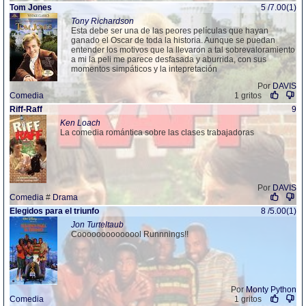
Tom Jones
5 /7.00(1)
Tony Richardson
Esta debe ser una de las peores películas que hayan
ganado el Oscar de toda la historia. Aunque se puedan
entender los motivos que la llevaron a tal sobrevaloramiento
a mi la peli me parece desfasada y aburrida, con sus
momentos simpáticos y la intepretación
Por
DAVIS
Comedia
1 gritos
Riff-Raff
9
Ken Loach
La comedia romántica sobre las clases trabajadoras
Por
DAVIS
Comedia
#
Drama
Elegidos para el triunfo
8 /5.00(1)
Jon Turteltaub
Coooooooooooool Runnnings!!
Por
Monty Python
Comedia
1 gritos