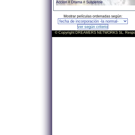
Accion
#
Drama
#
Suspense
Mostrar películas ordenadas según:
© Copyright DREAMERS NETWORKS SL. Responsa