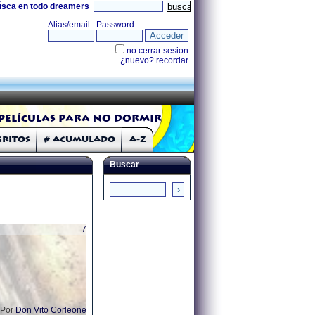
úsca en todo dreamers
Películas para no dormir
Gritos
# Acumulado
A-Z
Buscar
7
Por
Don Vito Corleone