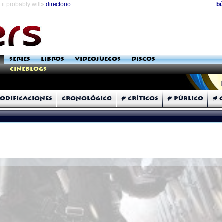
it probably will»
directorio
b
SERIES
LIBROS
VIDEOJUEGOS
DISCOS
Cineblogs
odificaciones
Cronológico
# Críticos
# Público
# 