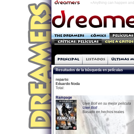
«Anything can happen and 
THE DREAMERS
CÓMICS
PELÍCULAS
Críticas: Películas
Cine a Gritos
Principal
Listados
Últimas m
Resultados de la búsqueda en películas
reparto
:
Eduardo Noda
Total:
Rampage
Uwe Boll en su mejor pelicula
Uwe Boll
Basado en hechos reales