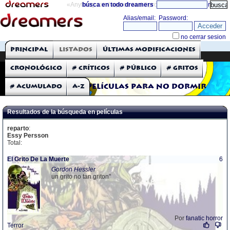
«Anything can happen and it probably will»
búsca en todo dreamers
directorio
THE DREAMERS
Principal
Listados
Últimas modificaciones
Críticas: Películas
Cronológico
# Críticos
# Público
# Gritos
# Acumulado
A-Z
Películas para no dormir
Resultados de la búsqueda en películas
reparto
:
Essy Persson
Total:
El Grito De La Muerte
6
Gordon Hessler
un grito no tan griton"
Por
fanatic horror
Terror