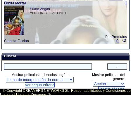
Órbita Mortal
1
Primo Zeglio
YOU ONLY LIVE ONCE
Por
Premutos
Ciencia-Ficcion
Buscar
Mostrar películas ordenadas según:
Mostrar películas del
género:
© Copyright DREAMERS NETWORKS SL. Responsabilidades y Condiciones de
Uso en el Universo Dreamers ®