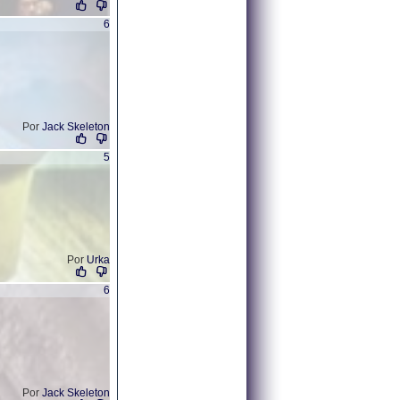
6
Por
Jack Skeleton
5
Por
Urka
6
Por
Jack Skeleton