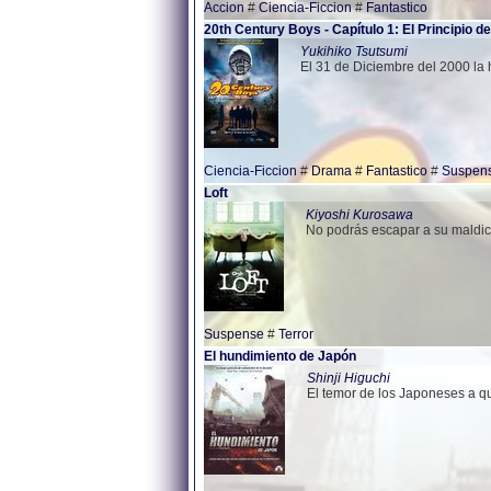
Accion
#
Ciencia-Ficcion
#
Fantastico
20th Century Boys - Capítulo 1: El Principio de
Yukihiko Tsutsumi
El 31 de Diciembre del 2000 l
Ciencia-Ficcion
#
Drama
#
Fantastico
#
Suspen
Loft
Kiyoshi Kurosawa
No podrás escapar a su maldic
Suspense
#
Terror
El hundimiento de Japón
Shinji Higuchi
El temor de los Japoneses a q