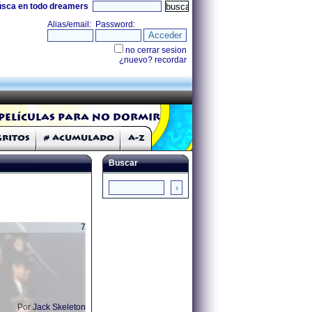
úsca en todo dreamers
Películas para no dormir
Gritos
# Acumulado
A-Z
Buscar
7
Por
Jack Skeleton