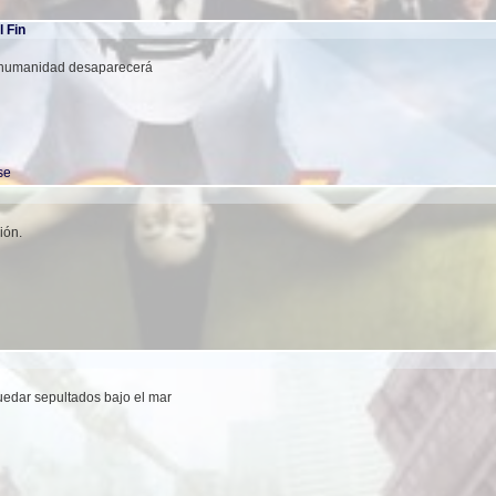
l Fin
a humanidad desaparecerá
se
ión.
uedar sepultados bajo el mar