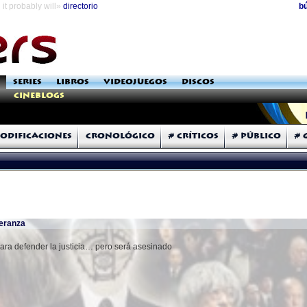
it probably will»
directorio
b
SERIES
LIBROS
VIDEOJUEGOS
DISCOS
Cineblogs
odificaciones
Cronológico
# Críticos
# Público
# 
peranza
para defender la justicia… pero será asesinado