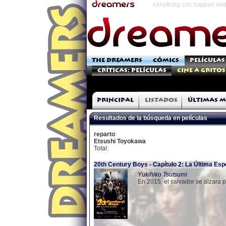
«Anything can happen and 
THE DREAMERS
CÓMICS
PELÍCULAS
Críticas: Películas
Cine a Gritos
Principal
Listados
Últimas m
Resultados de la búsqueda en películas
reparto
:
Etsushi Toyokawa
Total:
20th Century Boys - Capítulo 2: La Última Es
Yukihiko Tsutsumi
En 2015, el salvador se alzara 