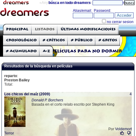
«Anything can happen and it probably will»
búsca en todo dreamers
directorio
THE DREAMERS
Principal
Listados
Últimas modificaciones
Críticas: Películas
Cronológico
# Críticos
# Público
# Gritos
# Acumulado
A-Z
Películas para no dormir
Resultados de la búsqueda en películas
reparto
:
Preston Bailey
Total:
Los chicos del maíz (2009)
4
Donald P. Borchers
Basada en el corto relato escrito por Stephen King
Por
Voldemort
Terror