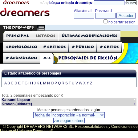
«Anything can happen and it probably will»
búsca en todo dreamers
directorio
THE DREAMERS
TIENDA
Principal
Listados
Últimas modificaciones
Gritos.com
Cronológico
# Críticos
# Público
# Gritos
# Acumulado
A-Z
Personajes de Ficción
Listado alfabético de personajes
A
B
C
D
E
F
G
H
I
J
K
L
M
N
O
P
Q
R
S
T
U
V
W
X
Y
Z
Total 2 personajes empezando por K
Katsumi Liqueur
Kraven (ultimate)
Mostrar personajes ordenados según:
© Copyright DREAMERS NETWORKS SL. Responsabilidades y Condiciones de
Uso en el Universo Dreamers ®