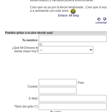
desarrollados y narrativa política emocionante...
Creo que va ya por la tercer temporada...Creo que sí voy
a a animarme con esta serie...
Enlace: Mi blog
comentar
Puedes gritar a tu aire desde aquí
Tu nombre:
(1)
¿Qué Mr.Dreamy te
sienta mejor hoy?
País:
Ciudad:
E-Mail:
Título del grito (*):