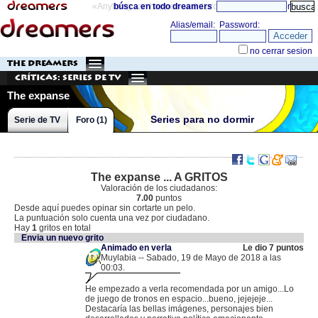
«Anything can happen and it probably will»
búsca en todo dreamers
directorio
THE DREAMERS
Críticas: Series de TV
The expanse
Series para no dormir
Serie de TV
Foro (1)
The expanse ... A GRITOS
Valoración de los ciudadanos:
7.00
puntos
Desde aquí puedes opinar sin cortarte un pelo.
La puntuación solo cuenta una vez por ciudadano.
Hay
1
gritos en total
Envia un nuevo grito
Animado en verla
Le dio 7 puntos
Muylabia -- Sabado, 19 de Mayo de 2018 a las
00:03.
.
88.4.180.85 |
He empezado a verla recomendada por un amigo...Lo
de juego de tronos en espacio...bueno, jejejeje...
Destacaría las bellas imágenes, personajes bien