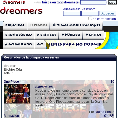
«Anything can happen and it probably will»
búsca en todo dreamers
directorio
THE DREAMERS
Principal
Listados
Últimas modificaciones
Críticas: Series de TV
Cronológico
# Críticos
# Público
# Gritos
# Acumulado
A-Z
Series para no dormir
Resultados de la búsqueda en series
director
:
Eiichiro Oda
Total: 1
One Piece
10
Eiichiro
Oda
Hubo una vez un hombre que lo consiguió todo en
este mundo, y fue conocido como el Rey de los Piratas:
Gol D. Roger. Antes de morir, dijo donde escondió su
tesoro, el One Piece...comenzando asi la Gran Era
Pirata!
Por
Naked Snake
Animacion