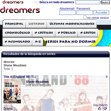
«Anything can happen and it probably will»
búsca en todo dreamers
directorio
THE DREAMERS
Principal
Listados
Últimas modificaciones
Críticas: Series de TV
Cronológico
# Críticos
# Público
# Gritos
# Acumulado
A-Z
Series para no dormir
Resultados de la búsqueda en series
director
:
Shane Meadows
Total: 1
This is England ’88
(T1)
9
Shane
Meadows
Dos años después.
Por
DAVIS
Drama