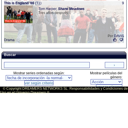
This is England ’86
(T1)
9
Tom Harper,
Shane
Meadows
Tres años después.
Por
DAVIS
Drama
Buscar
Mostrar series ordenadas según:
Mostrar películas del
género:
© Copyright DREAMERS NETWORKS SL. Responsabilidades y Condiciones de
Uso en el Universo Dreamers ®