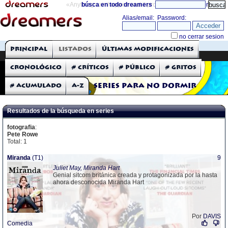
«Anything can happen and it probably will»
búsca en todo dreamers
directorio
THE DREAMERS
Principal
Listados
Últimas modificaciones
Críticas: Series de TV
Cronológico
# Críticos
# Público
# Gritos
# Acumulado
A-Z
Series para no dormir
Resultados de la búsqueda en series
fotografia
:
Pete Rowe
Total: 1
Miranda
(T1)
9
Juliet May, Miranda Hart
Genial sitcom británica creada y protagonizada por la hasta
ahora desconocida Miranda Hart
Por
DAVIS
Comedia