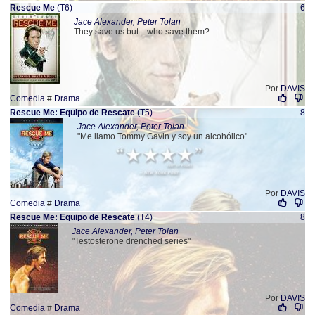
Rescue Me
(T6)
6
Jace Alexander, Peter Tolan
They save us but... who save them?.
Por
DAVIS
Comedia
#
Drama
Rescue Me: Equipo de Rescate
(T5)
8
Jace Alexander, Peter Tolan
"Me llamo Tommy Gavin y soy un alcohólico".
Por
DAVIS
Comedia
#
Drama
Rescue Me: Equipo de Rescate
(T4)
8
Jace Alexander, Peter Tolan
"Testosterone drenched series"
Por
DAVIS
Comedia
#
Drama