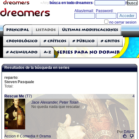
«Anything can happen and it probably will»
búsca en todo dreamers
directorio
THE DREAMERS
Principal
Listados
Últimas modificaciones
Críticas: Series de TV
Cronológico
# Críticos
# Público
# Gritos
# Acumulado
A-Z
Series para no dormir
Resultados de la búsqueda en series
reparto
:
Steven Pasquale
Total:
Rescue Me
(T7)
4
Jace Alexander, Peter Tolan
No queda nada que rescatar.
Por
DAVIS
Accion
#
Comedia
#
Drama