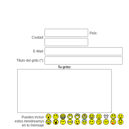
País:
Ciudad:
E-Mail:
Título del grito (*):
Tu grito:
Puedes incluir
estos minidreamys
en tu mensaje