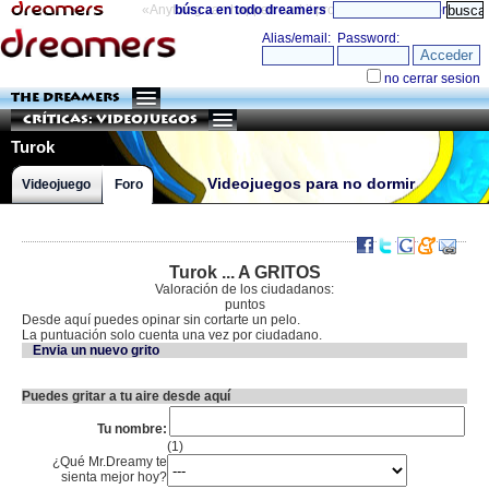
«Anything can happen and it probably will»
búsca en todo dreamers
directorio
THE DREAMERS
Críticas: Videojuegos
Turok
Videojuegos para no dormir
Videojuego
Foro
Turok ... A GRITOS
Valoración de los ciudadanos:
puntos
Desde aquí puedes opinar sin cortarte un pelo.
La puntuación solo cuenta una vez por ciudadano.
Envia un nuevo grito
Puedes gritar a tu aire desde aquí
Tu nombre:
(1)
¿Qué Mr.Dreamy te
sienta mejor hoy?