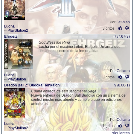
Por
Fat-Man
Lucha
3 gritos
--
PlayStation2
Ehrgeiz
7 /7.67(3)
God Bless the Ring
Lucha
por el máximo trofeo, Ehrgeiz. Un arma que
contiene el secreto de la inmortalidad.
Por
Celtarra
Lucha
3 gritos
--
PlayStation
Dragon Ball Z: Budokai Tenkaichi
9 /8.00(1)
Cuarta entrega de esta fenomenal Saga
Nueva entrega de Dragon Ball Budokai con un sistema de
control mucho más abierto y complejo que en ediciones
anteriores.
Por
Celtarra
Lucha
1 gritos
--
PlayStation2
siguientes