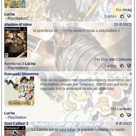
Por
Hicks
Lucha
3 gritos
--
PlayStation2
shadow of rome
10 /9.00(1)
la grandeza del imperio romano llega a playstation 2
Por
Don Vito Corleone
Aventuras
#
Lucha
1 gritos
--
PlayStation2
Rakugaki Showtime
8
Uno de los juegos más desconocidos (y divertidos) de
Playstation, creado por Treasure, distribuido por Enix, y
marcado por la polémica desde su aparición.
Por
Lordtaku
Lucha
--
PlayStation
Soul Calibur 3
8 /8.50(2)
La batalla por la soul edge, la espada maligna, ha vuelto.