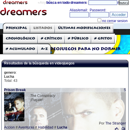
«Anything can happen and it probably will»
búsca en todo dreamers
directorio
THE DREAMERS
Principal
Listados
Últimas modificaciones
Críticas: Videojuegos
Cronológico
# Críticos
# Público
# Gritos
# Acumulado
A-Z
Videojuegos para no dormir
Resultados de la búsqueda en videojuegos
genero
:
Lucha
Total: 43
Prison Break
5
The Conspiracy
¡Fugate!
Por
The Stranger
Accion
#
Aventuras
#
Habilidad
#
Lucha