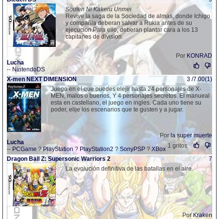
Souten Ni Kakeru Unmei
Revive la saga de la Sociedad de almas, donde Ichigo
y compañia deberan salvar a Rukia antes de su
ejecucion.Para ello, deberan plantar cara a los 13
capitanes de division.
Por
KONRAD
Lucha
--
NintendoDS
X-men NEXT DIMENSION
3 /7.00(1)
Juego en el que puedes elejir hasta 24 personajes de X-
MEN, malos o buenos, Y 4 personajes secretos. El manueal
esta en castellano, el juego en ingles. Cada uno tiene su
poder, elije los escenarios que te gusten y a jugar.
Por
la super muerte
Lucha
1 gritos
--
PCGame
?
PlayStation
?
PlayStation2
?
SonyPSP
?
XBox
Dragon Ball Z: Supersonic Warriors 2
7
La evolución definitiva de las batallas en el aire.
Por
Kraken