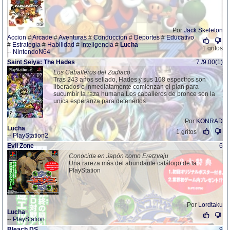
Por
Jack Skeleton
Accion
#
Arcade
#
Aventuras
#
Conduccion
#
Deportes
#
Educativo
#
Estrategia
#
Habilidad
#
Inteligencia
#
Lucha
1 gritos
--
NintendoN64
Saint Seiya: The Hades
7 /9.00(1)
Los Caballeros del Zodiaco
Tras 243 años sellado, Hades y sus 108 espectros son
liberados e inmediatamente comienzan el plan para
sucumbir la raza humana.Los caballeros de bronce son la
unica esperanza para detenerlos.
Por
KONRAD
Lucha
1 gritos
--
PlayStation2
Evil Zone
6
Conocida en Japón como Eretzvaju
Una rareza más del abundante catálogo de la
PlayStation
Por
Lordtaku
Lucha
--
PlayStation
Bleach DS
9