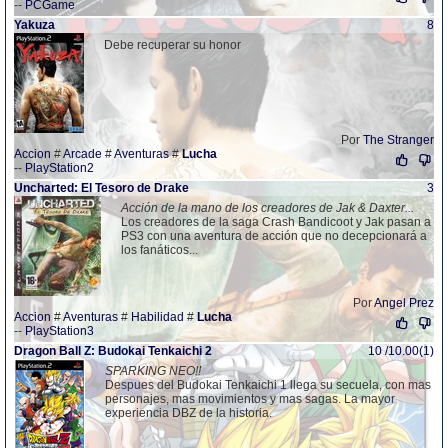
--
PCGame
Yakuza
8
Debe recuperar su honor
Por
The Stranger
Accion
#
Arcade
#
Aventuras
#
Lucha
--
PlayStation2
Uncharted: El Tesoro de Drake
3
Acción de la mano de los creadores de Jak & Daxter...
Los creadores de la saga Crash Bandicoot y Jak pasan a
PS3 con una aventura de acción que no decepcionará a
los fanáticos...
Por
Angel Prez
Accion
#
Aventuras
#
Habilidad
#
Lucha
--
PlayStation3
Dragon Ball Z: Budokai Tenkaichi 2
10 /10.00(1)
SPARKING NEO!!
Despues del Budokai Tenkaichi 1 llega su secuela, con mas
personajes, mas movimientos y mas sagas. La mayor
experiencia DBZ de la historia.