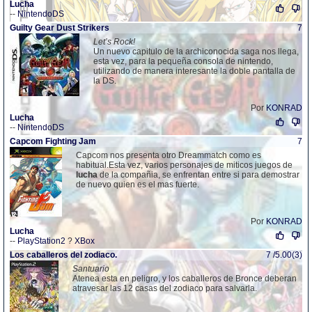
Lucha
--
NintendoDS
Guilty Gear Dust Strikers
7
Let’s Rock!
Un nuevo capitulo de la archiconocida saga nos llega,
esta vez, para la pequeña consola de nintendo,
utilizando de manera interesante la doble pantalla de
la DS.
Por
KONRAD
Lucha
--
NintendoDS
Capcom Fighting Jam
7
Capcom nos presenta otro Dreammatch como es
habitual.Esta vez, varios personajes de miticos juegos de
lucha
de la compañia, se enfrentan entre si para demostrar
de nuevo quien es el mas fuerte.
Por
KONRAD
Lucha
--
PlayStation2
?
XBox
Los caballeros del zodiaco.
7 /5.00(3)
Santuario
Atenea esta en peligro, y los caballeros de Bronce deberan
atravesar las 12 casas del zodiaco para salvarla.