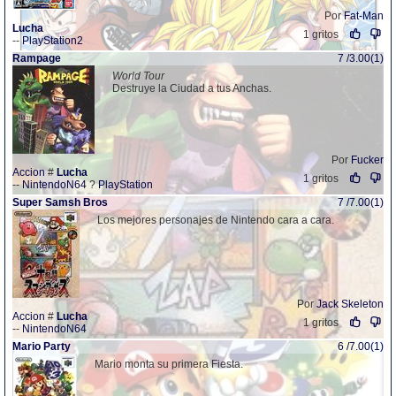
Por
Fat-Man
Lucha
1 gritos
--
PlayStation2
Rampage
7 /3.00(1)
World Tour
Destruye la Ciudad a tus Anchas.
Por
Fucker
Accion
#
Lucha
1 gritos
--
NintendoN64
?
PlayStation
Super Samsh Bros
7 /7.00(1)
Los mejores personajes de Nintendo cara a cara.
Por
Jack Skeleton
Accion
#
Lucha
1 gritos
--
NintendoN64
Mario Party
6 /7.00(1)
Mario monta su primera Fiesta.