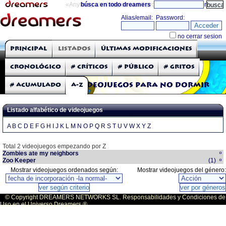
«Anything can happen and it probably will»
búsca en todo dreamers
directorio
THE DREAMERS
Principal
Listados
Últimas modificaciones
Críticas: Videojuegos
Cronológico
# Críticos
# Público
# Gritos
# Acumulado
A-Z
Videojuegos para no dormir
Listado alfabético de videojuegos
A
B
C
D
E
F
G
H
I
J
K
L
M
N
O
P
Q
R
S
T
U
V
W
X
Y
Z
Total 2 videojuegos empezando por Z
Zombies ate my neighbors
Zoo Keeper
(1)
Mostrar videojuegos ordenados según:
Mostrar videojuegos del género:
© Copyright DREAMERS NETWORKS SL. Responsabilidades y Condiciones de
Uso en el Universo Dreamers ®