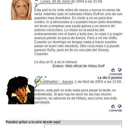
Lunes, 28 de Junio de 2004 a las 21:08.
.
213.37.60.102 |
Esta peli la he visto miles de veces y nunca m canso de
verla. Además sale mi adorada Hilary Duff en uno de sus
papeles mas divertidos. Es cierto q no es para tirar
coetes, lo q demuestra q s pueden hacer pelis divertidas
sin tener q emplear una pasta gansa y un elenco de
actores conocidos. Lo mejor es la escena del
entrenamiento con el barro y todo eso, lo malo s q según
avanza pierde un poco de fuerza. Pero a mí me chifla.
Cuando un domingo no tengas nada q hacer puedes
pasar un buen rato viendola. Otra cosa mala s q puede
parecer ñoña, pero en fin es una peli del Disney
Channel.
Le doy un 9, q se lo merece
Enlace: Web oficial de Hilary Duff
comentar
^_^
Le dio 5 puntos
LaWmaKer -- Jueves, 1 de Abril de 2004 a las 15:00.
.
62.101.187.124 |
Bueno, esta peli no esta mala para pasar la tarde, es
entretenida. Si que hay ke decir ke las hay mucho
mejores, se salva ke es de Hillary, sea como sea esta
aprobada.
comentar
Puedes gritar a tu aire desde aquí