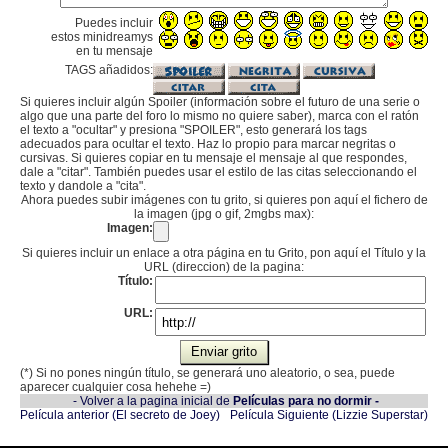
Puedes incluir
estos minidreamys
en tu mensaje
TAGS añadidos:
Si quieres incluir algún Spoiler (información sobre el futuro de una serie o
algo que una parte del foro lo mismo no quiere saber), marca con el ratón
el texto a "ocultar" y presiona "SPOILER", esto generará los tags
adecuados para ocultar el texto. Haz lo propio para marcar negritas o
cursivas. Si quieres copiar en tu mensaje el mensaje al que respondes,
dale a "citar". También puedes usar el estilo de las citas seleccionando el
texto y dandole a "cita".
Ahora puedes subir imágenes con tu grito, si quieres pon aquí el fichero de
la imagen (jpg o gif, 2mgbs max):
Imagen:
Si quieres incluir un enlace a otra página en tu Grito, pon aquí el Título y la
URL (direccion) de la pagina:
Título:
URL:
(*) Si no pones ningún título, se generará uno aleatorio, o sea, puede
aparecer cualquier cosa hehehe =)
- Volver a la pagina inicial de
Películas para no dormir -
Película anterior (El secreto de Joey)
Película Siguiente (Lizzie Superstar)