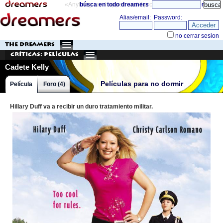
«Anything can happen and it probably will»
búsca en todo dreamers
directorio
THE DREAMERS
Críticas: Películas
Cadete Kelly
Películas para no dormir
Película
Foro (4)
Hillary Duff va a recibir un duro tratamiento militar.