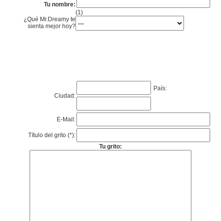
Tu nombre:
(1)
¿Qué Mr.Dreamy te
sienta mejor hoy?
País:
Ciudad:
E-Mail:
Título del grito (*):
Tu grito: