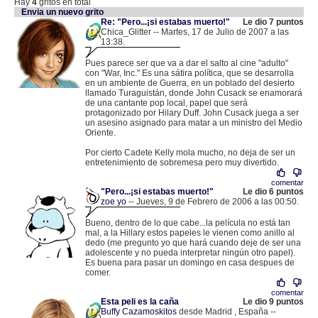
Hay
4
gritos en total
Envia un nuevo grito
Re: "Pero...¡si estabas muerto!"
Le dio 7 puntos
Chica_Glitter -- Martes, 17 de Julio de 2007 a las
13:38.
.
87.218.97.126 |
Pues parece ser que va a dar el salto al cine "adulto"
con "War, Inc." Es una sátira política, que se desarrolla
en un ambiente de Guerra, en un poblado del desierto
llamado Turaguistán, donde John Cusack se enamorará
de una cantante pop local, papel que será
protagonizado por Hilary Duff. John Cusack juega a ser
un asesino asignado para matar a un ministro del Medio
Oriente.
Por cierto Cadete Kelly mola mucho, no deja de ser un
entretenimiento de sobremesa pero muy divertido.
comentar
"Pero...¡si estabas muerto!"
Le dio 6 puntos
zoe yo
-- Jueves, 9 de Febrero de 2006 a las 00:50.
.
85.60.5.34 |
Bueno, dentro de lo que cabe...la película no está tan
mal, a la Hillary estos papeles le vienen como anillo al
dedo (me pregunto yo que hará cuando deje de ser una
adolescente y no pueda interpretar ningún otro papel).
Es buena para pasar un domingo en casa despues de
comer.
comentar
Esta peli es la caña
Le dio 9 puntos
Buffy Cazamoskitos
desde Madrid , España --