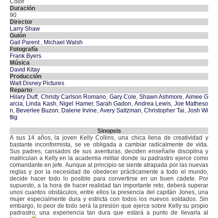
Color
Duración
90
Director
Larry Shaw
Guión
Gail Parent
,
Michael Walsh
Fotografía
Frank Byers
Música
David Kitay
Producción
Walt Disney Pictures
Reparto
Hilary Duff
,
Christy Carlson Romano
,
Gary Cole
,
Shawn Ashmore
,
Aimee G
arcia
,
Linda Kash
,
Nigel Hamer
,
Sarah Gadon
,
Andrea Lewis
,
Joe Matheso
n
,
Beverlee Buzon
,
Dalene Irvine
,
Avery Saltzman
,
Christopher Tai
,
Josh Wi
ttig
Sinopsis
A sus 14 años, la joven Kelly Collins, una chica llena de creatividad y
bastante inconformista, se ve obligada a cambiar radicalmente de vida.
Sus padres, cansados de sus aventuras, deciden enseñarle disciplina y
matriculan a Kelly en la academia militar donde su padrastro ejerce como
comandante en jefe. Aunque al principio se siente atrapada por las nuevas
reglas y por la necesidad de obedecer prácticamente a todo el mundo,
decide hacer todo lo posible para convertirse en un buen cadete. Por
supuesto, a la hora de hacer realidad tan importante reto, deberá superar
unos cuantos obstáculos, entre ellos la presencia del capitán Jones, una
mujer especialmente dura y estricta con todos los nuevos soldados. Sin
embargo, lo peor de todo será la presión que ejerce sobre Kelly su propio
padrastro, una experiencia tan dura que estará a punto de llevarla al