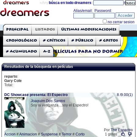
«Anything can happen and it probably will»
búsca en todo dreamers
directorio
THE DREAMERS
Principal
Listados
Últimas modificaciones
Críticas: Películas
Cronológico
# Críticos
# Público
# Gritos
# Acumulado
A-Z
Películas para no dormir
Resultados de la búsqueda en películas
reparto
:
Gary Cole
Total:
DC Showcase presenta: El Espectro
8 /9.00(1)
Joaquim Dos Santos
Soy la venganza....soy el Espectro!
Por
The Espectro
Accion
#
Animacion
#
Suspense
#
Terror
#
Corto
1 gritos