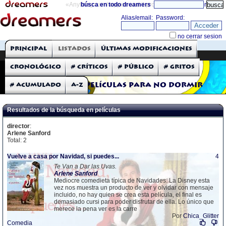
«Anything can happen and it probably will»
búsca en todo dreamers
directorio
THE DREAMERS
Principal
Listados
Últimas modificaciones
Críticas: Películas
Cronológico
# Críticos
# Público
# Gritos
# Acumulado
A-Z
Películas para no dormir
Resultados de la búsqueda en películas
director
:
Arlene Sanford
Total: 2
Vuelve a casa por Navidad, si puedes...
4
Te Van a Dar las Uvas.
Arlene
Sanford
Mediocre comedieta típica de Navidades. La Disney esta
vez nos muestra un producto de ver y olvidar con mensaje
incluido, no hay quien se crea esta película, el final es
demasiado cursi para poder disfrutar de ella. Lo único que
merece la pena ver es la carre
Por
Chica_Glitter
Comedia