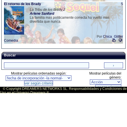
El retorno de los Brady
5
La Tribu de los Brady 2
Arlene
Sanford
La familia mas politicamente correcta ha vuelto mas
divertida que nunca.
Por
Chica_Glitter
Comedia
Buscar
Mostrar películas ordenadas según:
Mostrar películas del
género:
© Copyright DREAMERS NETWORKS SL. Responsabilidades y Condiciones de
Uso en el Universo Dreamers ®