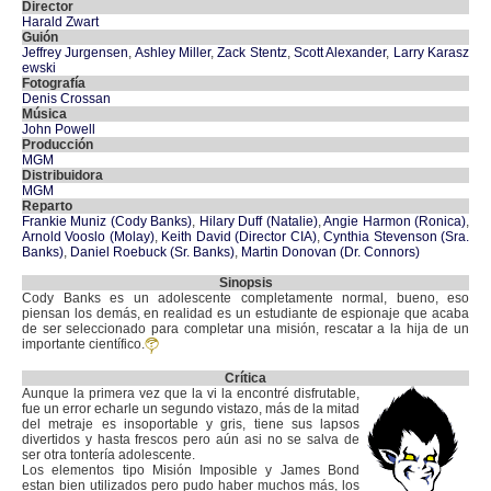
Director
Harald Zwart
Guión
Jeffrey Jurgensen
,
Ashley Miller
,
Zack Stentz
,
Scott Alexander
,
Larry Karasz
ewski
Fotografía
Denis Crossan
Música
John Powell
Producción
MGM
Distribuidora
MGM
Reparto
Frankie Muniz (Cody Banks)
,
Hilary Duff (Natalie)
,
Angie Harmon (Ronica)
,
Arnold Vooslo (Molay)
,
Keith David (Director CIA)
,
Cynthia Stevenson (Sra.
Banks)
,
Daniel Roebuck (Sr. Banks)
,
Martin Donovan (Dr. Connors)
Sinopsis
Cody Banks es un adolescente completamente normal, bueno, eso
piensan los demás, en realidad es un estudiante de espionaje que acaba
de ser seleccionado para completar una misión, rescatar a la hija de un
importante científico.
Crítica
Aunque la primera vez que la vi la encontré disfrutable,
fue un error echarle un segundo vistazo, más de la mitad
del metraje es insoportable y gris, tiene sus lapsos
divertidos y hasta frescos pero aún asi no se salva de
ser otra tontería adolescente.
Los elementos tipo Misión Imposible y James Bond
estan bien utilizados pero pudo haber muchos más, los