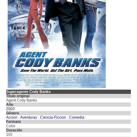
Superagente Cody Banks
Título original
Agent Cody Banks
Año
2003
Género
Accion
·
Aventuras
·
Ciencia-Ficcion
·
Comedia
Formato
Color
Duración
102