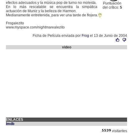
efectos adecuados y la música pop de turno no molesta.
Puntuación
En lo más rescatable se encuentra la simpática
del crítico:
5
actuación de Muniz y la belleza de Harmon.
Medianamente entretenida, para ver una tarde de flojera.
Frogalezito
www.myspace.com/nightmarealezito
Ficha de Película enviada por
Frog
el 13 de Junio de 2004
video
ENLACES
Imdb
visitantes