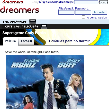
«Anything can happen and it probably will»
búsca en todo dreamers
directorio
THE DREAMERS
Críticas: Películas
Superagente Cody Banks
Películas para no dormir
Película
Foro (3)
Save the world. Get the girl. Pass math.