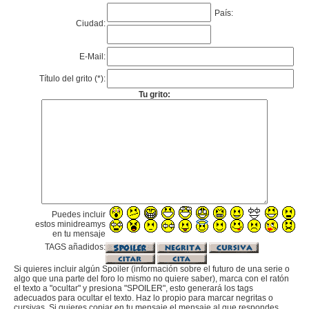
País:
Ciudad:
E-Mail:
Título del grito (*):
Tu grito:
Puedes incluir
estos minidreamys
en tu mensaje
TAGS añadidos:
Si quieres incluir algún Spoiler (información sobre el futuro de una serie o
algo que una parte del foro lo mismo no quiere saber), marca con el ratón
el texto a "ocultar" y presiona "SPOILER", esto generará los tags
adecuados para ocultar el texto. Haz lo propio para marcar negritas o
cursivas. Si quieres copiar en tu mensaje el mensaje al que respondes,