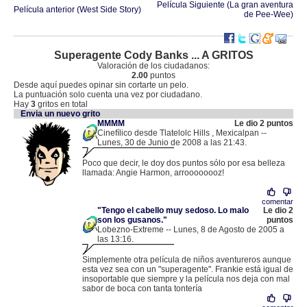
Película Siguiente (La gran aventura
Película anterior (West Side Story)
de Pee-Wee)
Superagente Cody Banks ... A GRITOS
Valoración de los ciudadanos:
2.00
puntos
Desde aquí puedes opinar sin cortarte un pelo.
La puntuación solo cuenta una vez por ciudadano.
Hay
3
gritos en total
Envia un nuevo grito
MMMM
Le dio 2 puntos
Cinefílico desde Tlatelolc Hills , Mexicalpan --
Lunes, 30 de Junio de 2008 a las 21:43.
.
132.248.218.51 |
Poco que decir, le doy dos puntos sólo por esa belleza
llamada: Angie Harmon, arroooooooz!
comentar
"Tengo el cabello muy sedoso. Lo malo
Le dio 2
son los gusanos."
puntos
Lobezno-Extreme -- Lunes, 8 de Agosto de 2005 a
las 13:16.
.
85.136.96.38 |
Simplemente otra película de niños aventureros aunque
esta vez sea con un "superagente". Frankie está igual de
insoportable que siempre y la película nos deja con mal
sabor de boca con tanta tontería