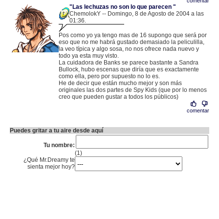
comentar
"Las lechuzas no son lo que parecen "
ChemolokY -- Domingo, 8 de Agosto de 2004 a las
01:36.
.
80.36.209.34 |
Pos como yo ya tengo mas de 16 supongo que será por
eso que no me habrá gustado demasiado la peliculilla,
la veo típica y algo sosa, no nos ofrece nada nuevo y
todo ya esta muy visto.
La cuidadora de Banks se parece bastante a Sandra
Bullock, hubo escenas que diría que es exactamente
como ella, pero por supuesto no lo es.
He de decir que están mucho mejor y son más
originales las dos partes de Spy Kids (que por lo menos
creo que pueden gustar a todos los públicos)
comentar
Puedes gritar a tu aire desde aquí
Tu nombre:
(1)
¿Qué Mr.Dreamy te
sienta mejor hoy?