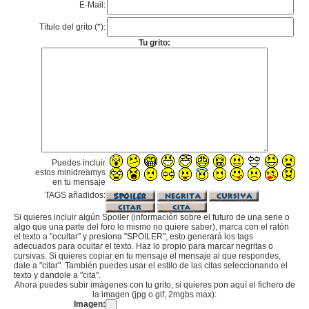
E-Mail:
Título del grito (*):
Tu grito:
Puedes incluir
estos minidreamys
en tu mensaje
TAGS añadidos:
Si quieres incluir algún Spoiler (información sobre el futuro de una serie o
algo que una parte del foro lo mismo no quiere saber), marca con el ratón
el texto a "ocultar" y presiona "SPOILER", esto generará los tags
adecuados para ocultar el texto. Haz lo propio para marcar negritas o
cursivas. Si quieres copiar en tu mensaje el mensaje al que respondes,
dale a "citar". También puedes usar el estilo de las citas seleccionando el
texto y dandole a "cita".
Ahora puedes subir imágenes con tu grito, si quieres pon aquí el fichero de
la imagen (jpg o gif, 2mgbs max):
Imagen: