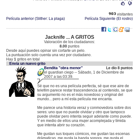
visitantes
Película anterior (Slither: La plaga)
Película Siguiente (El rostro)
Jacknife ... A GRITOS
Valoración de los ciudadanos:
8.00
puntos
Desde aquí puedes opinar sin cortarte un pelo.
La puntuación solo cuenta una vez por ciudadano.
Hay
1
gritos en total
Envia un nuevo grito
Bendita "obra menor"
Le dio 8 puntos
el guardian ciego -- Sábado, 1 de Diciembre de
2007 a las 03:39.
.
84.123.206.29 |
Sé que no es una película perfecta, sé que ese aire de
telefilm parece restar trascendencia al contenido, se que
su argumento no es el más novedoso y original del
mundo... pero a mí esta película me encanta.
Me parece una historia veraz y conmovedora sobre dos
seres: uno que no puede olvidar y otro que tampoco
puede olvidar pero intenta seguir adelante como puede.
Y en medio de ellos una mujer acomplejada y tímida
que intenta abrir su corazón.
Me gustan sus toques cómicos, me gustan las escenas
drámaticas, me gusta la banda sonora, me gusta el