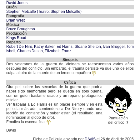
David Jones
Guión
Stephen Metcalfe (Teatro: Stephen Metcalfe)
Fotografía
Brian West
Música
Bruce Broughton
Producción
Kings Road
Reparto
Robert De Niro
,
Kathy Baker
,
Ed Harris
,
Sloane Shelton
,
Ivan Brogger
,
Tom
Isbell
,
Charles Dutton
,
Elizabeth Franz
Sinopsis
Dos veteranos de la guerra de Vietnam se reencuentran varios años
después del conflicto. Sin embargo, el trauma persiste ya que uno de ellos
culpa al otro de la muerte de un tercer compañero.
Crítica
Otra peli sobre las secuelas de la guerra que podría
haber sido memorable pero se queda en sólo buena,
con un guión bastante usado y un reparto protagónico
estelar.
Ver trabajar a Ed Harris es un placer siempre y en esta
película más aún, comiéndose a De Niro y dando una
lección de contención y saber estar (el resultado, una
nominación al globo de oro).
Puntuación
Emotiva la escena final.
del crítico:
7
Davis
Ficha de Película enviada por
DAVIS
el 26 de Abril de 2006