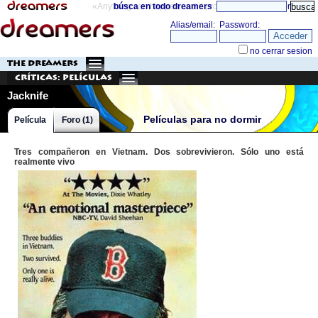
«Anything can happen and it probably will»
búsca en todo dreamers
directorio
THE DREAMERS
Críticas: Películas
Jacknife
Películas para no dormir
Película
Foro (1)
Tres compañeron en Vietnam. Dos sobrevivieron. Sólo uno está
realmente vivo